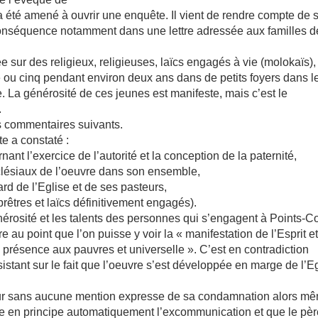
a été amené à ouvrir une enquête. Il vient de rendre compte de 
n conséquence notamment dans une lettre adressée aux familles 
e sur des religieux, religieuses, laïcs engagés à vie (molokaïs),
e ou cinq pendant environ deux ans dans de petits foyers dans l
e. La générosité de ces jeunes est manifeste, mais c’est le
.
es commentaires suivants.
e a constaté :
ant l’exercice de l’autorité et la conception de la paternité,
clésiaux de l’oeuvre dans son ensemble,
rd de l’Eglise et de ses pasteurs,
rêtres et laïcs définitivement engagés).
rosité et les talents des personnes qui s’engagent à Points-C
au point que l’on puisse y voir la « manifestation de l’Esprit e
 présence aux pauvres et universelle ». C’est en contradiction
nsistant sur le fait que l’oeuvre s’est développée en marge de l’E
eur sans aucune mention expresse de sa condamnation alors m
îne en principe automatiquement l’excommunication et que le pè