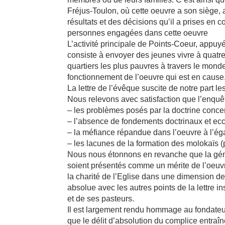
Fréjus-Toulon, où cette oeuvre a son siège, 
résultats et des décisions qu’il a prises e
personnes engagées dans cette oeuvre
L’activité principale de Points-Coeur, appuyé
consiste à envoyer des jeunes vivre à quatr
quartiers les plus pauvres à travers le mond
fonctionnement de l’oeuvre qui est en cause
La lettre de l’évêque suscite de notre part l
Nous relevons avec satisfaction que l’enquêt
– les problèmes posés par la doctrine concern
– l’absence de fondements doctrinaux et ec
– la méfiance répandue dans l’oeuvre à l’éga
– les lacunes de la formation des molokaïs (p
Nous nous étonnons en revanche que la géné
soient présentés comme un mérite de l’oeuvre 
la charité de l’Eglise dans une dimension de
absolue avec les autres points de la lettre i
et de ses pasteurs.
Il est largement rendu hommage au fondat
que le délit d’absolution du complice entra