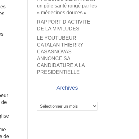
un pôle santé rongé par les
ses
« médecines douces »
des
RAPPORT D’ACTIVITE
DE LA MIVILUDES
es
LE YOUTUBEUR
CATALAN THIERRY
CASASNOVAS
ANNONCE SA
CANDIDATURE A LA
PRESIDENTIELLE
Archives
oeur
t de
Archives
glise
ême
re de