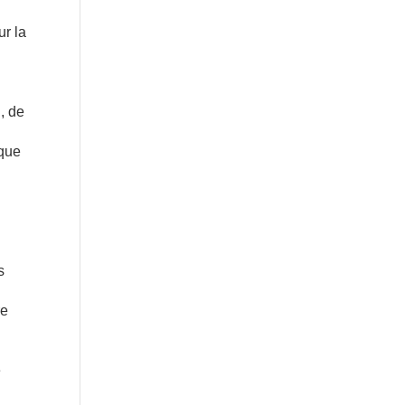
ur la
, de
 que
s
re
e