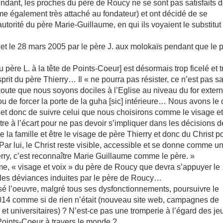
ndant, les proches du père de Roucy ne se sont pas satisfaits 
ême également très attaché au fondateur) et ont décidé de se
utorité du père Marie-Guillaume, en qui ils voyaient le substitut
jet le 28 mars 2005 par le père J. aux molokaïs pendant que le 
père L. à la tête de Points-Coeur] est désormais trop ficelé et t
prit du père Thierry… Il « ne pourra pas résister, ce n’est pas s
oute que nous soyons dociles à l’Eglise au niveau du for exte
u de forcer la porte de la guha [sic] intérieure… Nous avons le d
e et donc de suivre celui que nous choisirons comme le visage et
tre à l’écart pour ne pas devoir s’impliquer dans les décisions d
e la famille et être le visage de père Thierry et donc du Christ p
ar lui, le Christ reste visible, accessible et se donne comme u
erry, c’est reconnaître Marie Guillaume comme le père. »
e, « visage et voix » du père de Roucy que devra s’appuyer le
s les déviances induites par le père de Roucy…
sé l’oeuvre, malgré tous ses dysfonctionnements, poursuivre le
2014 comme si de rien n’était (nouveau site web, campagnes de
et universitaires) ? N’est-ce pas une tromperie à l’égard des j
 Points-Coeur à travers le monde ?