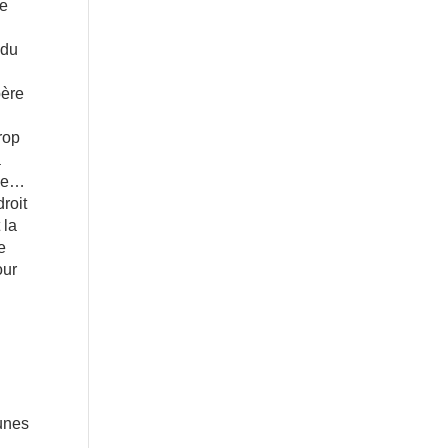
de
 du
père
rop
a
rne…
roit
 la
e
our
n
eunes