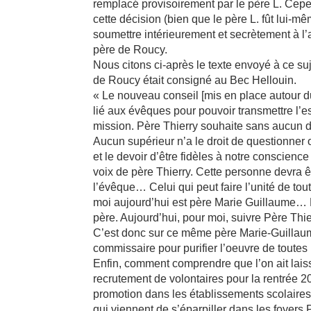
remplacé provisoirement par le père L. Cepe
cette décision (bien que le père L. fût lui-m
soumettre intérieurement et secrètement à l’a
père de Roucy.
Nous citons ci-après le texte envoyé à ce su
de Roucy était consigné au Bec Hellouin.
« Le nouveau conseil [mis en place autour du 
lié aux évêques pour pouvoir transmettre l’es
mission. Père Thierry souhaite sans aucun d
Aucun supérieur n’a le droit de questionner o
et le devoir d’être fidèles à notre conscienc
voix de père Thierry. Cette personne devra ê
l’évêque… Celui qui peut faire l’unité de tout
moi aujourd’hui est père Marie Guillaume… P
père. Aujourd’hui, pour moi, suivre Père Thi
C’est donc sur ce même père Marie-Guillaum
commissaire pour purifier l’oeuvre de toute
Enfin, comment comprendre que l’on ait lais
recrutement de volontaires pour la rentrée 
promotion dans les établissements scolaires 
qui viennent de s’éparpiller dans les foyers