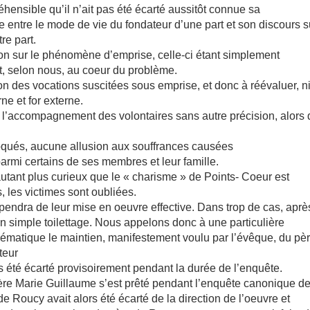
éhensible qu’il n’ait pas été écarté aussitôt connue sa
entre le mode de vie du fondateur d’une part et son discours s
re part.
on sur le phénomène d’emprise, celle-ci étant simplement
t, selon nous, au coeur du problème.
n des vocations suscitées sous emprise, et donc à réévaluer, ni
ne et for externe.
 et l’accompagnement des volontaires sans autre précision, alors
qués, aucune allusion aux souffrances causées
armi certains de ses membres et leur famille.
autant plus curieux que le « charisme » de Points- Coeur est
 les victimes sont oubliées.
endra de leur mise en oeuvre effective. Dans trop de cas, aprè
 un simple toilettage. Nous appelons donc à une particulière
blématique le maintien, manifestement voulu par l’évêque, du pè
teur
as été écarté provisoirement pendant la durée de l’enquête.
e père Marie Guillaume s’est prêté pendant l’enquête canonique d
de Roucy avait alors été écarté de la direction de l’oeuvre et