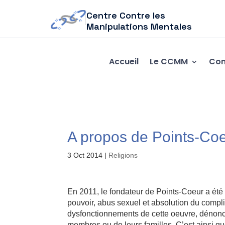
Centre Contre les
Manipulations Mentales
Accueil
Le CCMM
Com
A propos de Points-Co
3 Oct 2014
|
Religions
En 2011, le fondateur de Points-Coeur a été
pouvoir, abus sexuel et absolution du complice
dysfonctionnements de cette oeuvre, dénon
membres ou de leurs familles. C’est ainsi q