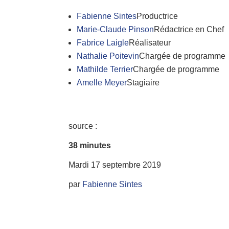
Fabienne Sintes
Productrice
Marie-Claude Pinson
Rédactrice en Chef
Fabrice Laigle
Réalisateur
Nathalie Poitevin
Chargée de programme
Mathilde Terrier
Chargée de programme
Amelle Meyer
Stagiaire
source :
38 minutes
Mardi 17 septembre 2019
par
Fabienne Sintes