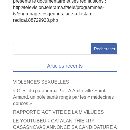
présente le documentaire et ses rediffusions :
http://television.telerama.fr/tele/programmes-
tv/engrenage-les-jeunes-face-a-l-islam-
radical,88729928.php
Articles récents
VIOLENCES SEXUELLES
« C’est du paranormal ! » : À Amfreville-Saint-
Amand, un pôle santé rongé par les « médecines
douces »
RAPPORT D’ACTIVITE DE LA MIVILUDES
LE YOUTUBEUR CATALAN THIERRY
CASASNOVAS ANNONCE SA CANDIDATURE A