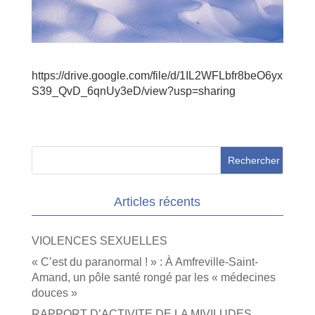
https://drive.google.com/file/d/1IL2WFLbfr8beO6yx
S39_QvD_6qnUy3eD/view?usp=sharing
Articles récents
VIOLENCES SEXUELLES
« C’est du paranormal ! » : À Amfreville-Saint-
Amand, un pôle santé rongé par les « médecines
douces »
RAPPORT D’ACTIVITE DE LA MIVILUDES