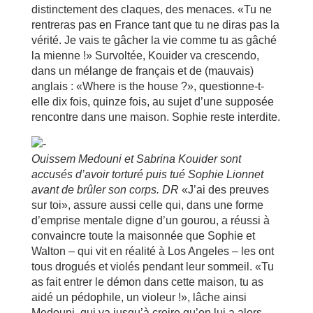
distinctement des claques, des menaces. «Tu ne
rentreras pas en France tant que tu ne diras pas la
vérité. Je vais te gâcher la vie comme tu as gâché
la mienne !» Survoltée, Kouider va crescendo,
dans un mélange de français et de (mauvais)
anglais : «Where is the house ?», questionne-t-
elle dix fois, quinze fois, au sujet d’une supposée
rencontre dans une maison. Sophie reste interdite.
Ouissem Medouni et Sabrina Kouider sont
accusés d’avoir torturé puis tué Sophie Lionnet
avant de brûler son corps. DR
«J’ai des preuves
sur toi», assure aussi celle qui, dans une forme
d’emprise mentale digne d’un gourou, a réussi à
convaincre toute la maisonnée que Sophie et
Walton – qui vit en réalité à Los Angeles – les ont
tous drogués et violés pendant leur sommeil. «Tu
as fait entrer le démon dans cette maison, tu as
aidé un pédophile, un violeur !», lâche ainsi
Medouni, qui va jusqu’à croire qu’on lui a alors