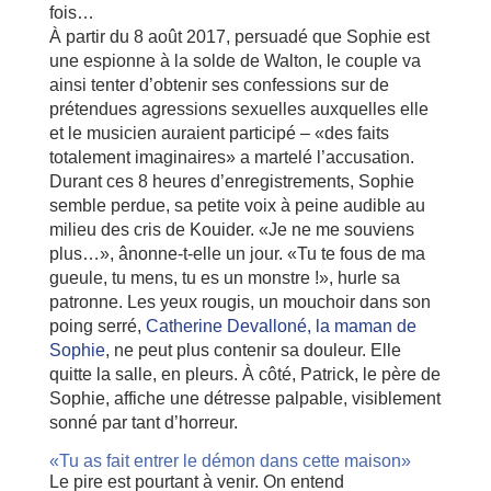
fois…
À partir du 8 août 2017, persuadé que Sophie est
une espionne à la solde de Walton, le couple va
ainsi tenter d’obtenir ses confessions sur de
prétendues agressions sexuelles auxquelles elle
et le musicien auraient participé – «des faits
totalement imaginaires» a martelé l’accusation.
Durant ces 8 heures d’enregistrements, Sophie
semble perdue, sa petite voix à peine audible au
milieu des cris de Kouider. «Je ne me souviens
plus…», ânonne-t-elle un jour. «Tu te fous de ma
gueule, tu mens, tu es un monstre !», hurle sa
patronne. Les yeux rougis, un mouchoir dans son
poing serré,
Catherine Devalloné, la maman de
Sophie
, ne peut plus contenir sa douleur. Elle
quitte la salle, en pleurs. À côté, Patrick, le père de
Sophie, affiche une détresse palpable, visiblement
sonné par tant d’horreur.
«Tu as fait entrer le démon dans cette maison»
Le pire est pourtant à venir. On entend