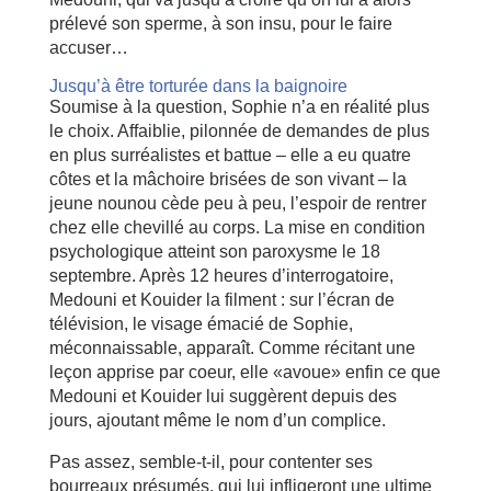
prélevé son sperme, à son insu, pour le faire
accuser…
Jusqu’à être torturée dans la baignoire
Soumise à la question, Sophie n’a en réalité plus
le choix. Affaiblie, pilonnée de demandes de plus
en plus surréalistes et battue – elle a eu quatre
côtes et la mâchoire brisées de son vivant – la
jeune nounou cède peu à peu, l’espoir de rentrer
chez elle chevillé au corps. La mise en condition
psychologique atteint son paroxysme le 18
septembre. Après 12 heures d’interrogatoire,
Medouni et Kouider la filment : sur l’écran de
télévision, le visage émacié de Sophie,
méconnaissable, apparaît. Comme récitant une
leçon apprise par coeur, elle «avoue» enfin ce que
Medouni et Kouider lui suggèrent depuis des
jours, ajoutant même le nom d’un complice.
Pas assez, semble-t-il, pour contenter ses
bourreaux présumés, qui lui infligeront une ultime