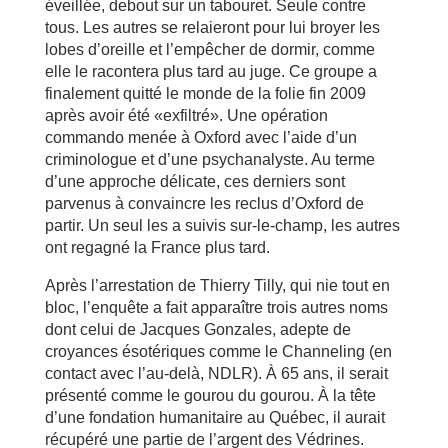
éveillée, debout sur un tabouret. Seule contre
tous. Les autres se relaieront pour lui broyer les
lobes d’oreille et l’empêcher de dormir, comme
elle le racontera plus tard au juge. Ce groupe a
finalement quitté le monde de la folie fin 2009
après avoir été «exfiltré». Une opération
commando menée à Oxford avec l’aide d’un
criminologue et d’une psychanalyste. Au terme
d’une approche délicate, ces derniers sont
parvenus à convaincre les reclus d’Oxford de
partir. Un seul les a suivis sur-le-champ, les autres
ont regagné la France plus tard.
Après l’arrestation de Thierry Tilly, qui nie tout en
bloc, l’enquête a fait apparaître trois autres noms
dont celui de Jacques Gonzales, adepte de
croyances ésotériques comme le Channeling (en
contact avec l’au-delà, NDLR). À 65 ans, il serait
présenté comme le gourou du gourou. À la tête
d’une fondation humanitaire au Québec, il aurait
récupéré une partie de l’argent des Védrines.