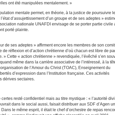
lles ont été manipulées mentalement. »
ipulation mentale permet, en théorie, à la justice de poursuivre l
e l’état d’assujettissement d’un groupe et de ses adeptes » esti
sociation nationale UNAFDI envisage de se porter partie civile
nt porté plainte.
oleur de ses adeptes » affirment encore les membres de son comi
 de réflexion et d’action chrétienne d’où chacun est libre de part
te. » Cette « action chrétienne » revendiquée, l’évêché s’en sou
 quand même dans la carrière associative de l’intéressé, à la tê
l’organisation de l’Amour du Christ (TOAC), Enseignement du
ertés d’expression dans l’Institution française. Ces activités
s dérives sectaires.
certes resté confidentiel mais au titre mystique : « l’autorité div
uvrait dans le social aussi, faisait distribuer aux SDF d’Agen u
 Dans le même esprit, il était le chef d’orchestre de repas renco