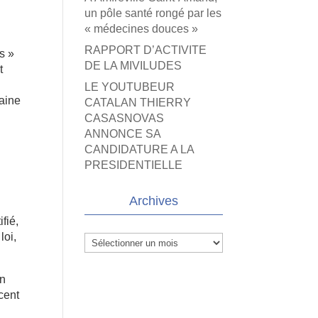
n
un pôle santé rongé par les
« médecines douces »
RAPPORT D’ACTIVITE
s »
DE LA MIVILUDES
t
LE YOUTUBEUR
taine
CATALAN THIERRY
CASASNOVAS
ANNONCE SA
CANDIDATURE A LA
PRESIDENTIELLE
Archives
fié,
loi,
Archives
en
cent