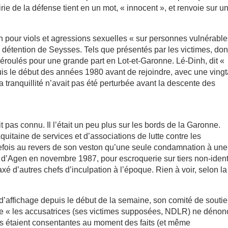
rie de la défense tient en un mot, « innocent », et renvoie sur u
 pour viols et agressions sexuelles « sur personnes vulnérable
e détention de Seysses. Tels que présentés par les victimes, don
déroulés pour une grande part en Lot-et-Garonne. Lé-Dinh, dit «
uis le début des années 1980 avant de rejoindre, avec une ving
 tranquillité n’avait pas été perturbée avant la descente des
 pas connu. Il l’était un peu plus sur les bords de la Garonne.
uitaine de services et d’associations de lutte contre les
tefois au revers de son veston qu’une seule condamnation à une
d’Agen en novembre 1987, pour escroquerie sur tiers non-identi
axé d’autres chefs d’inculpation à l’époque. Rien à voir, selon la 
e d’affichage depuis le début de la semaine, son comité de souti
que « les accusatrices (ses victimes supposées, NDLR) ne dénon
es étaient consentantes au moment des faits (et même