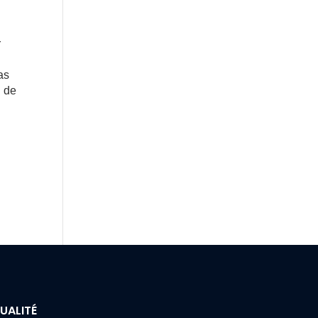
r
as
n de
UALITÉ