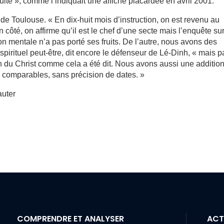
ulté », comme l’indiquait une affiche placardée en avril 2001.
 Toulouse. « En dix-huit mois d’instruction, on est revenu au
un côté, on affirme qu’il est le chef d’une secte mais l’enquête su
ion mentale n’a pas porté ses fruits. De l’autre, nous avons des
spirituel peut-être, dit encore le défenseur de Lé-Dinh, « mais p
on du Christ comme cela a été dit. Nous avons aussi une additio
s comparables, sans précision de dates. »
auter
COMPRENDRE ET ANALYSER
ACT