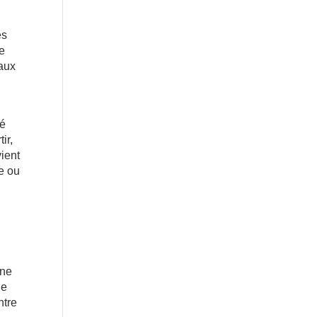
es
me
 aux
té
ir,
vient
te ou
ine
ne
ntre