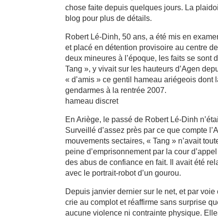
chose faite depuis quelques jours. La plaidoi
blog pour plus de détails.
Robert Lé-Dinh, 50 ans, a été mis en examen
et placé en détention provisoire au centre d
deux mineures à l’époque, les faits se sont 
Tang », y vivait sur les hauteurs d’Agen dep
« d’amis » ce gentil hameau ariégeois dont la
gendarmes à la rentrée 2007.
hameau discret
En Ariège, le passé de Robert Lé-Dinh n’était
Surveillé d’assez près par ce que compte l’Aq
mouvements sectaires, « Tang » n’avait tou
peine d’emprisonnement par la cour d’appel 
des abus de confiance en fait. Il avait été rel
avec le portrait-robot d’un gourou.
Depuis janvier dernier sur le net, et par voi
crie au complot et réaffirme sans surprise 
aucune violence ni contrainte physique. Ell