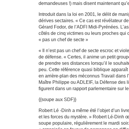
demandeuses !) mais disent maintenant qu’e
Introduit dans la loi en 2001, le délit de man
dérives sectaires. « Ce cas est révélateur d
Gérard Fodor, de l’ADFI Midi-Pyrénées. L’as
côtés de cinq victimes ou leurs proches qui o
« pas un chef de secte »
« Il n’est pas un chef de secte escroc et vi
de défense. « Certes, il anime un petit groupe
de prendre ses distances lorsqu’il le souhai
peu. Cette référence quasi biblique apparaît
en arrière-plan des méconnus Travail dans 
Maître Philippe ou ADLEIF, la Défense des lib
figurent dans un rapport parlementaire sur le
{{soupe aux SDF}}
Robert Lé -Dinh a même été l’objet d’un livre 
et les forces du mystère. » Robert Lé-Dinh œ
soupe populaire, régulièrement le mardi soir.