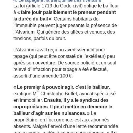
4. Le tapage et la tranquillité des riverains
La loi (article 1719 du Code civil) oblige le bailleur
à
«
faire jouir paisiblement le preneur pendant
la durée du bail
»
. Certains habitants de
l’immeuble peuvent juger pesante la présence de
l’Alvarium. Qui génère des allées et venues, des
tensions, parfois du bruit.
L’Alvarium avait reçu un avertissement pour
tapage (qui peut être constaté de l’extérieur) peu
après son ouverture. De source policière, un seul
relevé d’infraction pour tapage a été effectué,
assorti d’une amende 100 €.
« Le premier à pouvoir agir, c’est le bailleur,
e
explique M
Christophe Buffet, avocat spécialisé
en immobilier.
Ensuite, il y a le syndicat des
copropriétaires. Il peut mettre en demeure le
bailleur d’agir sur les nuisances. »
Le
propriétaire, en l’occurrence, est aux abonnés
absents. Malgré l’envoi d’une lettre recommandée
par le syndic, restée à ce jour sans réponse.
« Il y