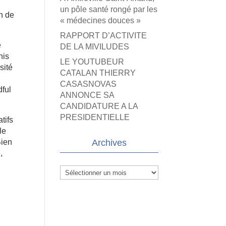
un pôle santé rongé par les
n de
« médecines douces »
RAPPORT D’ACTIVITE
e
DE LA MIVILUDES
nis
LE YOUTUBEUR
sité
CATALAN THIERRY
CASASNOVAS
dful
ANNONCE SA
CANDIDATURE A LA
PRESIDENTIELLE
tifs
le
Bien
Archives
,
Archives
l