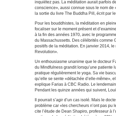
inquiétez pas. La méditation aurait parfois d
conscience», aussi connue sous le nom de «
la sortie du livre The Buddha Pill, écrit par
Pour les bouddhistes, la méditation en plein
focaliser sur le moment présent et d’examin
à la fin des années 1970, avec le programme
du Massachussetts. Des célébrités comme G
positifs de la méditation. En janvier 2014, 
Revolution».
Un enthousiasme unanime que le docteur Far
du Mindfulness grandit lorsqu’une patiente l
pratique régulièrement le yoga. Sa vie bascu
qu’elle se sente «détachée d’elle-même», ell
explique Farias à CBC Radio. Le lendemain, e
Pendant les quinze années qui suivent, Loui
Il pourrait s’agir d’un cas isolé. Mais le doc
problème car «les chercheurs n’ont pas pu l
cite l’étude de Dean Shapiro, professeur à l