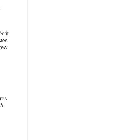
t
crit
stes
drew
ures
 à