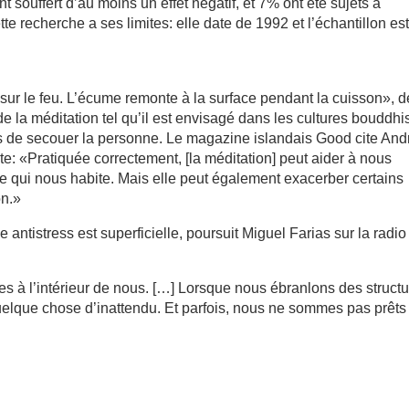
 souffert d’au moins un effet négatif, et 7% ont été sujets à
te recherche a ses limites: elle date de 1992 et l’échantillon es
 sur le feu. L’écume remonte à la surface pendant la cuisson», dé
 la méditation tel qu’il est envisagé dans les cultures bouddhi
is de secouer la personne. Le magazine islandais Good cite An
te: «Pratiquée correctement, [la méditation] peut aider à nous
 ce qui nous habite. Mais elle peut également exacerber certains
on.»
antistress est superficielle, poursuit Miguel Farias sur la radio
à l’intérieur de nous. […] Lorsque nous ébranlons des struct
quelque chose d’inattendu. Et parfois, nous ne sommes pas prêts