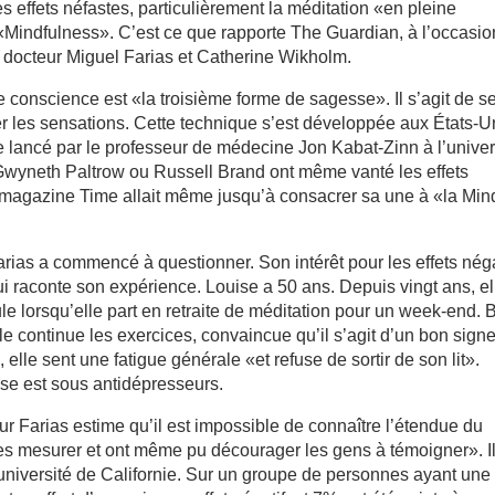
es effets néfastes, particulièrement la méditation «en pleine
Mindfulness». C’est ce que rapporte The Guardian, à l’occasio
 le docteur Miguel Farias et Catherine Wikholm.
e conscience est «la troisième forme de sagesse». Il s’agit de s
er les sensations. Cette technique s’est développée aux États-U
 lancé par le professeur de médecine Jon Kabat-Zinn à l’univer
wyneth Paltrow ou Russell Brand ont même vanté les effets
le magazine Time allait même jusqu’à consacrer sa une à «la Min
ias a commencé à questionner. Son intérêt pour les effets néga
ui raconte son expérience. Louise a 50 ans. Depuis vingt ans, el
le lorsqu’elle part en retraite de méditation pour un week-end. 
e continue les exercices, convaincue qu’il s’agit d’un bon signe
lle sent une fatigue générale «et refuse de sortir de son lit».
se est sous antidépresseurs.
teur Farias estime qu’il est impossible de connaître l’étendue du
es mesurer et ont même pu décourager les gens à témoigner». I
’université de Californie. Sur un groupe de personnes ayant une