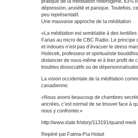
pratique de la méditation hétérogène, 63% ont
dépression, anxiété et panique. Toutefois, cet
peu représentatif.
Une mauvaise approche de la méditation
«La méditation est semblable à des lentilles
Farias au micro de CBC Radio. Le principe de
et indoues n’est pas d’évacuer le stress ma
Holecek, professeur et spiritualiste bouddhis
distancier de nous-même et à tirer profit de
troubles dissociatifs ou de dépersonnalisati
La vision occidentale de la méditation comme 
canadienne:
«Nous avons beaucoup de chambres secrètes 
ancrées, c’est normal de se trouver face à 
nous y confronter.»
http://www.slate.fr/story/113191/quand-medi
Repéré par Fatma-Pia Hotait