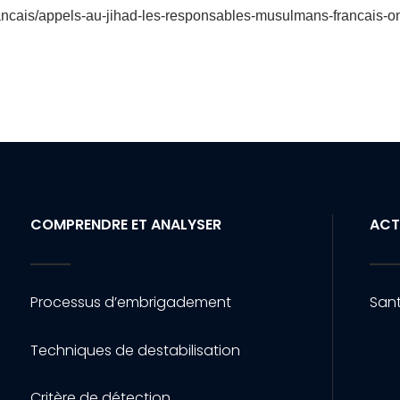
-francais/appels-au-jihad-les-responsables-musulmans-francais-on
COMPRENDRE ET ANALYSER
ACT
Processus d’embrigadement
Sant
Techniques de destabilisation
Critère de détection