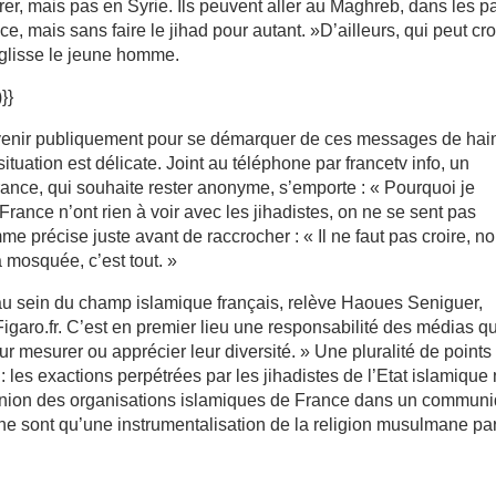
grer, mais pas en Syrie. Ils peuvent aller au Maghreb, dans les p
ce, mais sans faire le jihad pour autant. »D’ailleurs, qui peut cro
 glisse le jeune homme.
}}
rvenir publiquement pour se démarquer de ces messages de hai
ituation est délicate. Joint au téléphone par francetv info, un
rance, qui souhaite rester anonyme, s’emporte : « Pourquoi je
ance n’ont rien à voir avec les jihadistes, on ne se sent pas
e précise juste avant de raccrocher : « Il ne faut pas croire, n
 mosquée, c’est tout. »
ns au sein du champ islamique français, relève Haoues Seniguer,
igaro.fr. C’est en premier lieu une responsabilité des médias q
ur mesurer ou apprécier leur diversité. » Une pluralité de points
 les exactions perpétrées par les jihadistes de l’Etat islamique
’Union des organisations islamiques de France dans un commun
 ne sont qu’une instrumentalisation de la religion musulmane pa