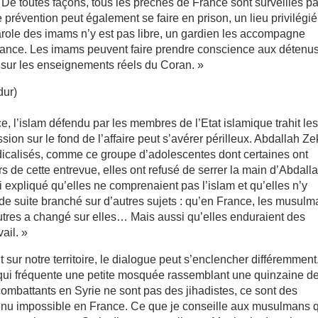
il. De toutes façons, tous les prêches de France sont surveillés pa
e prévention peut également se faire en prison, un lieu privilégi
parole des imams n’y est pas libre, un gardien les accompagne
onfiance. Les imams peuvent faire prendre conscience aux détenu
ris sur les enseignements réels du Coran. »
dur)
ce, l’islam défendu par les membres de l’Etat islamique trahit le
on sur le fond de l’affaire peut s’avérer périlleux. Abdallah Ze
dicalisés, comme ce groupe d’adolescentes dont certaines ont
ors de cette entrevue, elles ont refusé de serrer la main d’Abdall
i expliqué qu’elles ne comprenaient pas l’islam et qu’elles n’y
t de suite branché sur d’autres sujets : qu’en France, les musul
utres a changé sur elles… Mais aussi qu’elles enduraient des
ail. »
 sur notre territoire, le dialogue peut s’enclencher différemment
e, qui fréquente une petite mosquée rassemblant une quinzaine d
combattants en Syrie ne sont pas des jihadistes, ce sont des
evenu impossible en France. Ce que je conseille aux musulmans 