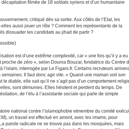
 décapitation filmée de 18 soldats syriens et d’un humanitaire
gouvernement, critiqué dès sa sortie. Aux côtés de l’Etat, les
-elles aussi jouer un rôle ? Comment les représentants de la
 dissuader les candidats au jihad de partir ?
possible)
sation est d’une extrême complexité, car « une fois qu’il y a eu
t proche de zéro », selon Dounia ­Bouzar, fondatrice du Centre d
à l’islam, interrogée par Le Figaro.fr. Certains recruteurs arriver
 semaines. Il faut donc agir vite. « Quand une maman voit son
 le diable, elle sait qu’il ne s’agit pas d’un comportement religi
elles, sont démunies. Elles hésitent et perdent du temps. De
sitation, de l’élu à l’assistante sociale qui parle de simple
atoire national contre l’islamophobie etmembre du comité exécut
), un travail est effectué en amont, avec les imams, pour
 La parole radicale ne se trouve pas dans les mosquées, mais