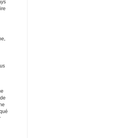
ays
ire
ne,
ous
ue
 de
 ne
iqué
r