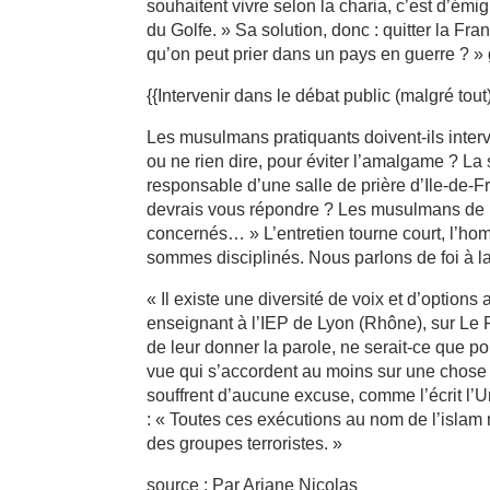
souhaitent vivre selon la charia, c’est d’émi
du Golfe. » Sa solution, donc : quitter la Fran
qu’on peut prier dans un pays en guerre ? »
{{Intervenir dans le débat public (malgré tout)
Les musulmans pratiquants doivent-ils inte
ou ne rien dire, pour éviter l’amalgame ? La s
responsable d’une salle de prière d’Ile-de-F
devrais vous répondre ? Les musulmans de Fr
concernés… » L’entretien tourne court, l’homm
sommes disciplinés. Nous parlons de foi à la
« Il existe une diversité de voix et d’optio
enseignant à l’IEP de Lyon (Rhône), sur Le F
de leur donner la parole, ne serait-ce que po
vue qui s’accordent au moins sur une chose :
souffrent d’aucune excuse, comme l’écrit l
: « Toutes ces exécutions au nom de l’islam
des groupes terroristes. »
source : Par Ariane Nicolas