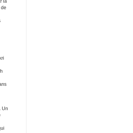
r la
é de
s
s
kri
ah
mans
. Un
e
qui