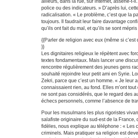
ailleurs, dans la rue, sur internet, assène-t-
police ou des indicateurs. » D’après lui, cett
radicalisation. « Le problème, c’est que la 
toujours. Il faudrait leur faire davantage c
qu’ils ont fait du mal, et qu’ils se sont mép
{{Parler de religion avec eux (même si c’est 
}}
Les dignitaires religieux le répètent avec for
textes fondamentaux. Mais lancer une discussi
rencontre régulièrement des jeunes gens ra
souhaité rejoindre leur petit ami en Syrie. L
Zekri, parce que c’est un homme. « Je leur a
connaissaient rien, au fond. Elles m’ont tou
ne sont pas considérés, que le regard des a
échecs personnels, comme l’absence de trav
Pour les musulmans les plus rigoristes vivant
salafiste originaire du sud-est de la Franc
fidèles, nous explique au téléphone : « Les 
criminels. Mais pratiquer sa religion est d