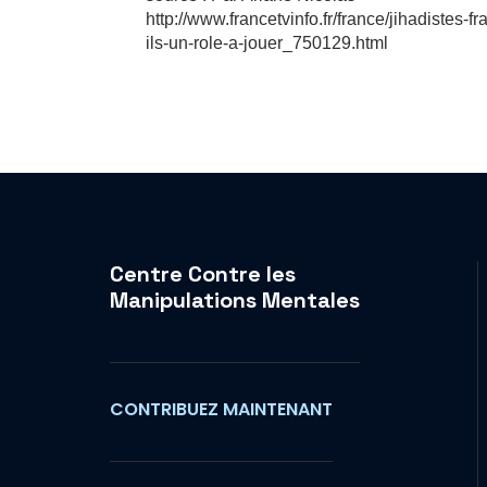
http://www.francetvinfo.fr/france/jihadistes
ils-un-role-a-jouer_750129.html
Centre Contre les
Manipulations Mentales
CONTRIBUEZ MAINTENANT