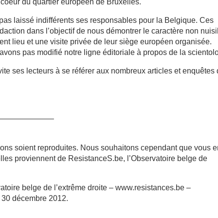
u coeur du quartier européen de Bruxelles.
a pas laissé indifférents ses responsables pour la Belgique. Ces
édaction dans l’objectif de nous démontrer le caractère non nuisi
rent lieu et une visite privée de leur siège européen organisée.
vons pas modifié notre ligne éditoriale à propos de la scientol
ite ses lecteurs à se référer aux nombreux articles et enquêtes
———————–
ions soient reproduites. Nous souhaitons cependant que vous 
’elles proviennent de ResistanceS.be, l’Observatoire belge de
toire belge de l’extrême droite – www.resistances.be –
le 30 décembre 2012.