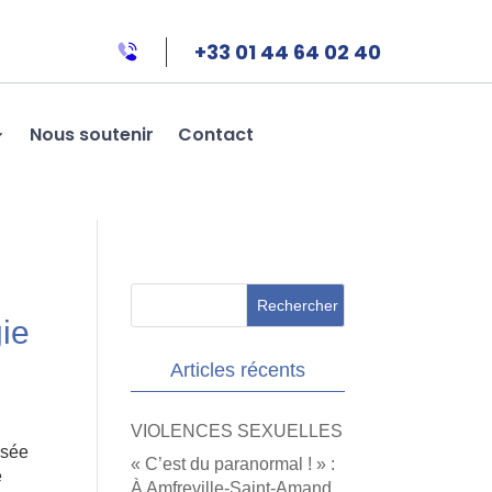
+33 01 44 64 02 40
Nous soutenir
Contact
gie
Articles récents
VIOLENCES SEXUELLES
ssée
« C’est du paranormal ! » :
e
À Amfreville-Saint-Amand,