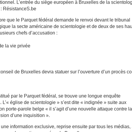
ctionnel. L’entrée du siège européen à Bruxelles de la scientolo
 : RésistanceS.be
e que le Parquet fédéral demande le renvoi devant le tribunal
gique la secte américaine de scientologie et de deux de ses ha
lusieurs chefs d’accusation :
de la vie privée
nseil de Bruxelles devra statuer sur l’ouverture d’un procès co
stitué par le Parquet fédéral, se trouve une longue enquête
 L’« église de scientologie » s’est dite « indignée » suite aux
son porte-parole belge « il s’agit d’une nouvelle attaque contre l
nsion d’une inquisition ».
 une information exclusive, reprise ensuite par tous les médias,