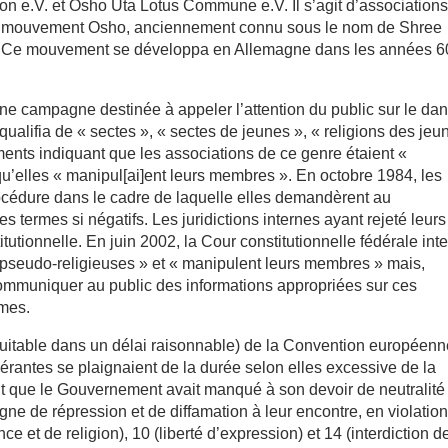
ion e.V. et Osho Uta Lotus Commune e.V. Il s’agit d’association
au mouvement Osho, anciennement connu sous le nom de Shree
Ce mouvement se développa en Allemagne dans les années 60
e campagne destinée à appeler l’attention du public sur le da
qualifia de « sectes », « sectes de jeunes », « religions des jeu
ements indiquant que les associations de ce genre étaient «
 qu’elles « manipul[ai]ent leurs membres ». En octobre 1984, les
océdure dans le cadre de laquelle elles demandèrent au
 termes si négatifs. Les juridictions internes ayant rejeté leurs
itutionnelle. En juin 2002, la Cour constitutionnelle fédérale inte
« pseudo-religieuses » et « manipulent leurs membres » mais,
mmuniquer au public des informations appropriées sur ces
rmes.
 équitable dans un délai raisonnable) de la Convention européen
érantes se plaignaient de la durée selon elles excessive de la
nt que le Gouvernement avait manqué à son devoir de neutralité
ne de répression et de diffamation à leur encontre, en violatio
ce et de religion), 10 (liberté d’expression) et 14 (interdiction d