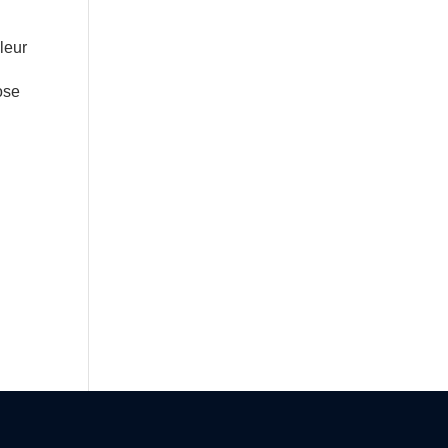
 leur
ose