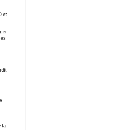
s
 et
nger
nes
rdit
ne
n
e la