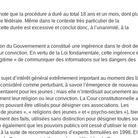
te que la procédure a duré au total 18 ans et un mois, dont pl
e fédérale. Même dans le contexte très particulier de la
ette durée est excessive et conclut donc, à l’unanimité, à la
on du Gouvernement a constitué une ingérence dans le droit d
ur conviction. En vertu de la Loi fondamentale, cette ingérence é
t légitime » de communiquer des informations sur les dangers des
n sujet d’intérêt général extrêmement important au moment des fa
 considéré comme perturbant, à savoir l’émergence de nouveau
ésentaient pour les jeunes ; mais elle n’interdisait aucunement a
ent leur religion ou leur conviction. La Cour constitutionnelle 
s pouvant être utilisés pour désigner ces associations. Les
 de jeunes », « religions des jeunes » et « psycho-sectes »), bi
nt des faits, utilisées sans distinction pour désigner toutes so
e également que les pouvoirs publics ont cessé d’utiliser le mot
 à la suite de recommandations d’experts formulées en 1998. El