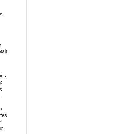
us
es
tait
its
x
ux
a
en
rtes
 «
le