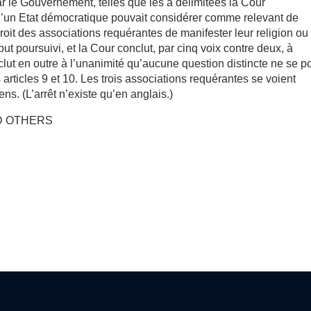
r le Gouvernement, telles que les a délimitées la Cour
qu’un Etat démocratique pouvait considérer comme relevant de
 droit des associations requérantes de manifester leur religion ou
 but poursuivi, et la Cour conclut, par cinq voix contre deux, à
onclut en outre à l’unanimité qu’aucune question distincte ne se p
s articles 9 et 10. Les trois associations requérantes se voient
ns. (L’arrêt n’existe qu’en anglais.)
ND OTHERS