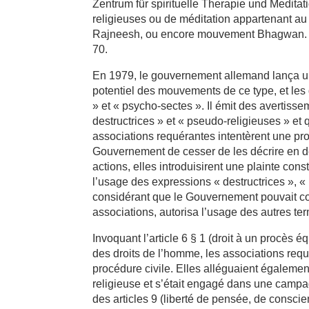
Zentrum für spirituelle Therapie und Meditat
religieuses ou de méditation appartenant 
Rajneesh, ou encore mouvement Bhagwan. 
70.
En 1979, le gouvernement allemand lança un
potentiel des mouvements de ce type, et les 
» et « psycho-sectes ». Il émit des avertiss
destructrices » et « pseudo-religieuses » et
associations requérantes intentèrent une pr
Gouvernement de cesser de les décrire en des
actions, elles introduisirent une plainte const
l’usage des expressions « destructrices », 
considérant que le Gouvernement pouvait co
associations, autorisa l’usage des autres te
Invoquant l’article 6 § 1 (droit à un procès
des droits de l’homme, les associations requ
procédure civile. Elles alléguaient égaleme
religieuse et s’était engagé dans une campag
des articles 9 (liberté de pensée, de conscien