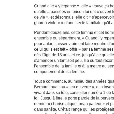
Quand elle « y repense », elle « trouve ça h
qu’elle a passées en prison lui ont « ouvert 
de vie », et désormais, elle dit « s’apercevo
gourou violeur » d’une secte familiale qu’il 
Pendant douze ans, cette femme et cet homme on
ensemble ou séparément. « Quand j’y repense
pour autant laisser vraiment faire montre d’u
celui qui s’est fait « offrir » par sa femme se
dès l’âge de 13 ans, et ce, jusqu’à ce qu’elle
s’amender un tant soit peu. Il a surtout re
l’ensemble de la famille et à la mettre au s
comportement de sa femme.
Tout a commencé, au milieu des années quatr
Bernard jouait au « jeu du verre », et a inv
vivant dans sa tête, conseiller numéro 1 de l
loi. Jusqu’à être le porte parole de la pervers
dernier « charismatique, beau parleur » et p
dans sa tête. C’était l’ange qui les protégeait e