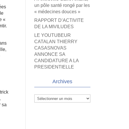
un pôle santé rongé par les
nées
« médecines douces »
le
e «
RAPPORT D’ACTIVITE
tir.
DE LA MIVILUDES
LE YOUTUBEUR
CATALAN THIERRY
sans
CASASNOVAS
lle,
ANNONCE SA
e
CANDIDATURE A LA
PRESIDENTIELLE
Archives
trick
Archives
,
r sa