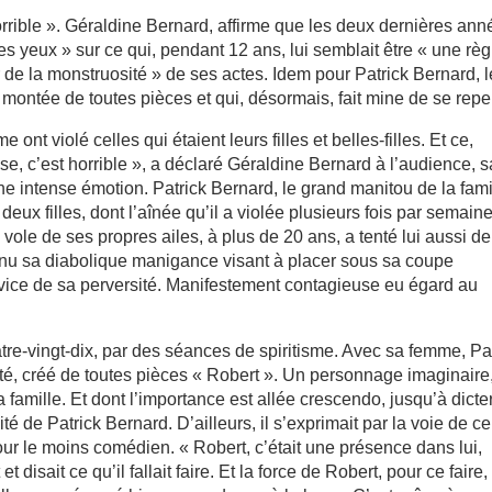
orrible ». Géraldine Bernard, affirme que les deux dernières an
les yeux » sur ce qui, pendant 12 ans, lui semblait être « une règ
ir de la monstruosité » de ses actes. Idem pour Patrick Bernard, l
a montée de toutes pièces et qui, désormais, fait mine de se repen
t violé celles qui étaient leurs filles et belles-filles. Et ce,
, c’est horrible », a déclaré Géraldine Bernard à l’audience, 
ne intense émotion. Patrick Bernard, le grand manitou de la fami
s deux filles, dont l’aînée qu’il a violée plusieurs fois par semain
 vole de ses propres ailes, à plus de 20 ans, a tenté lui aussi de
connu sa diabolique manigance visant à placer sous sa coupe
ervice de sa perversité. Manifestement contagieuse eu égard au
e-vingt-dix, par des séances de spiritisme. Avec sa femme, Pa
enté, créé de toutes pièces « Robert ». Un personnage imaginaire
a famille. Et dont l’importance est allée crescendo, jusqu’à dicte
ité de Patrick Bernard. D’ailleurs, il s’exprimait par la voie de ce
our le moins comédien. « Robert, c’était une présence dans lui,
t disait ce qu’il fallait faire. Et la force de Robert, pour ce faire,