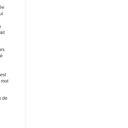
née
ui
a
ait
urs
hé
u
’est
n mot
s de