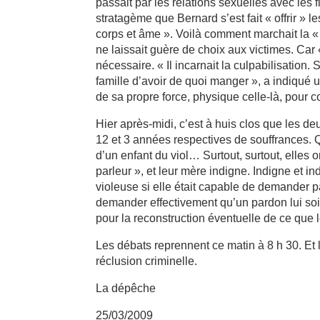
passait par les relations sexuelles avec les 
stratagème que Bernard s’est fait « offrir » l
corps et âme ». Voilà comment marchait la « 
ne laissait guère de choix aux victimes. Car
nécessaire. « Il incarnait la culpabilisation. 
famille d’avoir de quoi manger », a indiqué u
de sa propre force, physique celle-là, pour con
Hier après-midi, c’est à huis clos que les deu
12 et 3 années respectives de souffrances. 
d’un enfant du viol… Surtout, surtout, elles 
parleur », et leur mère indigne. Indigne et i
violeuse si elle était capable de demander par
demander effectivement qu’un pardon lui soi
pour la reconstruction éventuelle de ce que l
Les débats reprennent ce matin à 8 h 30. Et 
réclusion criminelle.
La dépêche
25/03/2009