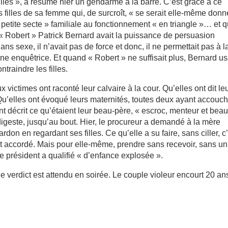
filles », a résumé hier un gendarme à la barre. C’est grâce à ce
es filles de sa femme qui, de surcroît, « se serait elle-même don
petite secte » familiale au fonctionnement « en triangle »… et q
 « Robert » Patrick Bernard avait la puissance de persuasion
Sans sexe, il n’avait pas de force et donc, il ne permettait pas à l
ne enquêtrice. Et quand « Robert » ne suffisait plus, Bernard us
traindre les filles.
x victimes ont raconté leur calvaire à la cour. Qu’elles ont dit le
Qu’elles ont évoqué leurs maternités, toutes deux ayant accouc
ont décrit ce qu’étaient leur beau-père, « escroc, menteur et bea
ndigeste, jusqu’au bout. Hier, le procureur a demandé à la mère
don en regardant ses filles. Ce qu’elle a su faire, sans ciller, c
t accordé. Mais pour elle-même, prendre sans recevoir, sans u
e président a qualifié « d’enfance explosée ».
le verdict est attendu en soirée. Le couple violeur encourt 20 an