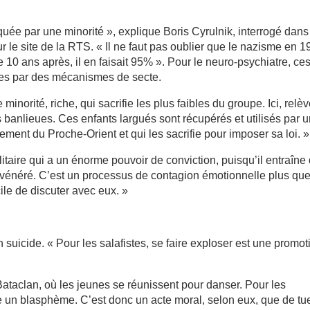
quée par une minorité », explique Boris Cyrulnik, interrogé dans
r le site de la RTS. « Il ne faut pas oublier que le nazisme en 
 10 ans après, il en faisait 95% ». Pour le neuro-psychiatre, ce
uées par des mécanismes de secte.
e minorité, riche, qui sacrifie les plus faibles du groupe. Ici, relè
 banlieues. Ces enfants largués sont récupérés et utilisés par 
lement du Proche-Orient et qui les sacrifie pour imposer sa loi. »
alitaire qui a un énorme pouvoir de conviction, puisqu’il entraîne
f vénéré. C’est un processus de contagion émotionnelle plus qu
icile de discuter avec eux. »
n suicide. « Pour les salafistes, se faire exploser est une promot
Bataclan, où les jeunes se réunissent pour danser. Pour les
 un blasphème. C’est donc un acte moral, selon eux, que de tu