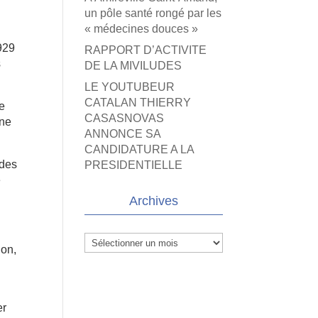
un pôle santé rongé par les
« médecines douces »
1929
RAPPORT D’ACTIVITE
s
DE LA MIVILUDES
LE YOUTUBEUR
CATALAN THIERRY
ve
CASASNOVAS
une
ANNONCE SA
CANDIDATURE A LA
 des
PRESIDENTIELLE
e
Archives
Archives
ion,
er