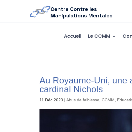
Centre Contre les
Manipulations Mentales
Accueil
Le CCMM
Com
Au Royaume-Uni, une aff
cardinal Nichols
11 Déc 2020
|
Abus de faiblesse
,
CCMM
,
Educatio