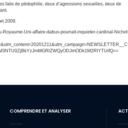
es faits de pédophilie, deux d’agressions sexuelles, deux de
ant.
 et 2009.
Au-Royaume-Uni-affaire-dabus-pourrait-inquieter-cardinal-Nichol
ail&utm_content=20201211&utm_campaign=NEWSLETTER__
N2M3NTU0ZjBkYzJmMGRlZWQyODJmODk1M2RlYTUifQ==
COMPRENDRE ET ANALYSER
ACT