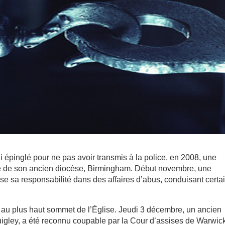
 épinglé pour ne pas avoir transmis à la police, en 2008, une
tre de son ancien diocèse, Birmingham. Début novembre, une
e sa responsabilité dans des affaires d’abus, conduisant certa
r au plus haut sommet de l’Église. Jeudi 3 décembre, un ancien
igley, a été reconnu coupable par la Cour d’assises de Warwic