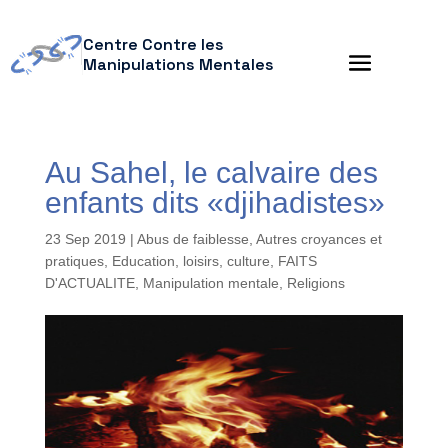
Centre Contre les
Manipulations Mentales
Au Sahel, le calvaire des
enfants dits «djihadistes»
23 Sep 2019
|
Abus de faiblesse
,
Autres croyances et
pratiques
,
Education, loisirs, culture
,
FAITS
D'ACTUALITE
,
Manipulation mentale
,
Religions