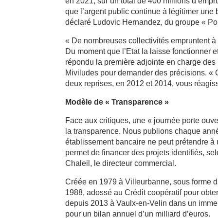
en 2021, sur un total de 400 millions d’emp
que l’argent public continue à légitimer un
déclaré Ludovic Hernandez, du groupe « Pou
« De nombreuses collectivités empruntent à
Du moment que l’Etat la laisse fonctionner et
répondu la première adjointe en charge des 
Miviludes pour demander des précisions. « 
deux reprises, en 2012 et 2014, vous réagis
Modèle de « Transparence »
Face aux critiques, une « journée porte ouve
la transparence. Nous publions chaque année
établissement bancaire ne peut prétendre à u
permet de financer des projets identifiés, sel
Chaleil, le directeur commercial.
Créée en 1979 à Villeurbanne, sous forme d
1988, adossé au Crédit coopératif pour obten
depuis 2013 à Vaulx-en-Velin dans un immeub
pour un bilan annuel d’un milliard d’euros.