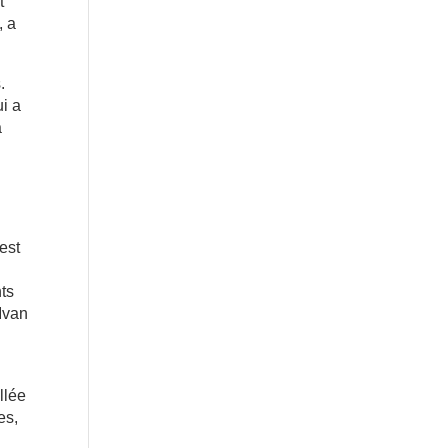
t
, a
.
ui a
a
est
nts
 Ivan
llée
es,