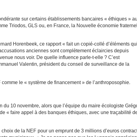
ndérante sur certains établissements bancaires « éthiques » a
mme Triodos, GLS ou, en France, la Nouvelle économie fraterne
ernard Horenbeek, ce rapport « fait un copié-collé d’éléments qu
 accusations anciennes sont complètement éclaircies depuis
venue nous voir. De quelle influence parle-t-elle ? C’est
anuel Valentin, président du conseil de surveillance de la
EF comme le « système de financement » de l’anthroposophie.
on du 10 novembre, alors que l’équipe du maire écologiste Grég
de « faire appel à des banques éthiques, avec une traçabilité d
e choix de la NEF pour un emprunt de 3 millions d’euros contrac