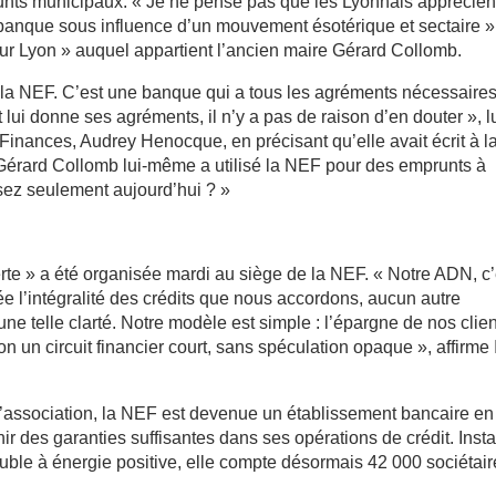
runts municipaux. « Je ne pense pas que les Lyonnais apprécien
e banque sous influence d’un mouvement ésotérique et sectaire »
r Lyon » auquel appartient l’ancien maire Gérard Collomb.
 la NEF. C’est une banque qui a tous les agréments nécessaires
 lui donne ses agréments, il n’y a pas de raison d’en douter », l
Finances, Audrey Henocque, en précisant qu’elle avait écrit à l
Gérard Collomb lui-même a utilisé la NEF pour des emprunts à
sez seulement aujourd’hui ? »
rte » a été organisée mardi au siège de la NEF. « Notre ADN, c’
 l’intégralité des crédits que nous accordons, aucun autre
ne telle clarté. Notre modèle est simple : l’épargne de nos clie
on un circuit financier court, sans spéculation opaque », affirme
’association, la NEF est devenue un établissement bancaire en
ir des garanties suffisantes dans ses opérations de crédit. Insta
le à énergie positive, elle compte désormais 42 000 sociétair