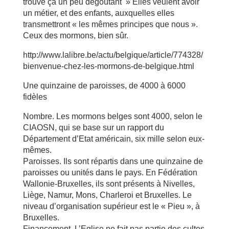
trouve ça un peu dégoûtant » Elles veulent avoir
un métier, et des enfants, auxquelles elles
transmettront « les mêmes principes que nous ».
Ceux des mormons, bien sûr.
http://www.lalibre.be/actu/belgique/article/774328/
bienvenue-chez-les-mormons-de-belgique.html
Une quinzaine de paroisses, de 4000 à 6000
fidèles
Nombre. Les mormons belges sont 4000, selon le
CIAOSN, qui se base sur un rapport du
Département d’Etat américain, six mille selon eux-
mêmes.
Paroisses. Ils sont répartis dans une quinzaine de
paroisses ou unités dans le pays. En Fédération
Wallonie-Bruxelles, ils sont présents à Nivelles,
Liège, Namur, Mons, Charleroi et Bruxelles. Le
niveau d’organisation supérieur est le « Pieu », à
Bruxelles.
Financement. L’Eglise ne fait pas partie des cultes