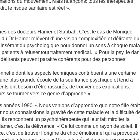
formations du mouvement. Mais nuançons: tous les thérapeutes
it, le risque sanitaire est réel ».
ories des docteurs Hamer et Sabbah. C’est le cas de Monique
s du Dr Hamer relèvent d’une vision complexifiée et délirante qu
n y insérant du psychologique pour donner un sens à chaque mala
atients à refuser tout traitement médical. » Pour la psy, le da
s délirants peuvent paraitre cohérents pour des personnes
onnelle dont les aspects techniques contribuent à une certaine
 une plus grande écoute de la souffrance psychique et tend à
ents ont besoin d’être rassurés, de trouver des explications.
ors se tourner vers ce genre d’approche ».
 les années 1990. « Nous venions d’apprendre que notre fille était
r nous connaissions la gravité de cette maladie et la difficulté d
ils rencontrent un psychothérapeute qui leur fait miroiter la
Hamer, c’est la délivrance. « Ce fut comme un rayon de soleil. Il
uce, c’est de trouver l’origine du choc émotionnel qui a provoqué 
 pendant plusieurs mois. « Mais elle gérait de moins en moins bi