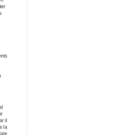
ter
s
ents
u
al
ur
r il
s la
tale