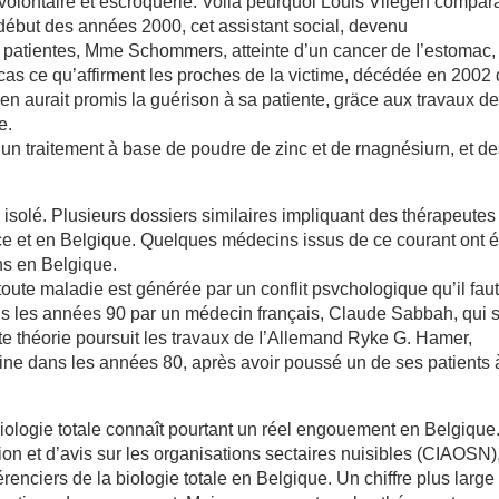
volontaire et escroquerie. Voilà peurquoi Louis Vliegen compara
 début des années 2000, cet assistant social, devenu
 patientes, Mme Schommers, atteinte d’un cancer de I’estomac,
t cas ce qu’affirment les proches de la victime, décédée en 2002
en aurait promis la guérison à sa patiente, gräce aux travaux de
e.
 un traitement à base de poudre de zinc et de rnagnésiurn, et d
isolé. Plusieurs dossiers similaires impliquant des thérapeutes
rance et en Belgique. Quelques médecins issus de ce courant ont é
ns en Belgique.
 toute maladie est générée par un conflit psvchologique qu’il fau
ns les années 90 par un médecin français, Claude Sabbah, qui s
te théorie poursuit les travaux de I’Allemand Ryke G. Hamer,
ine dans les années 80, après avoir poussé un de ses patients 
biologie totale connaît pourtant un réel engouement en Belgique
n et d’avis sur les organisations sectaires nuisibles (CIAOSN), 
renciers de la biologie totale en Belgique. Un chiffre plus large 