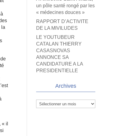
ît
un pôle santé rongé par les
« médecines douces »
 à
 des
RAPPORT D’ACTIVITE
 la
DE LA MIVILUDES
LE YOUTUBEUR
es
CATALAN THIERRY
CASASNOVAS
ANNONCE SA
 de
CANDIDATURE A LA
té
PRESIDENTIELLE
t
’est
Archives
à
Archives
.
« il
si