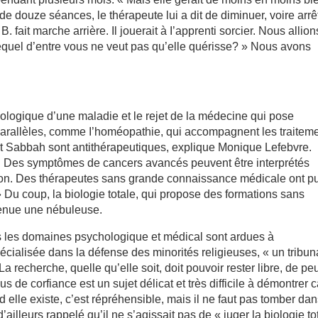
e douze séances, le thérapeute lui a dit de diminuer, voire arrê
. fait marche arrière. Il jouerait à I’apprenti sorcier. Nous allion
Lequel d’entre vous ne veut pas qu’elle quérisse? » Nous avons
hologique d’une maladie et le rejet de la médecine qui pose
arallèles, comme I’homéopathie, qui accompagnent les traitem
et Sabbah sont antithérapeutiques, explique Monique Lefebvre.
t. Des symptômes de cancers avancés peuvent être interprétés
on. Des thérapeutes sans grande connaissance médicale ont p
 Du coup, la biologie totale, qui propose des formations sans
venue une nébuleuse.
s les domaines psychologique et médical sont ardues à
cialisée dans la défense des minorités religieuses, « un tribun
 recherche, quelle qu’elle soit, doit pouvoir rester libre, de pe
 de corfiance est un sujet délicat et très difficile à démontrer ca
 elle existe, c’est répréhensible, mais il ne faut pas tomber dan
’ailleurs rappelé qu’il ne s’agissait pas de « juger la biologie to