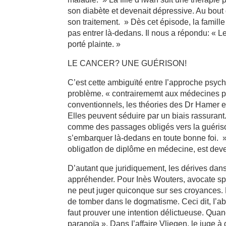
son diabète et devenait dépressive. Au bout d
son traitement. » Dès cet épisode, la famille B
pas entrer là-dedans. Il nous a répondu: « 
porté plainte. »
LE CANCER? UNE GUÉRISON!
C’est cette ambiguïté entre I’approche psyc
problème. « contrairememt aux médecines p
conventionnels, les théories des Dr Hamer 
Elles peuvent séduire par un biais rassuran
comme des passages obligés vers la guéris
s’embarquer là-dedans en toute bonne foi. »
obligatlon de diplôme en médecine, est de
D’autant que juridiquement, les dérives dan
appréhender. Pour Inès Wouters, avocate spé
ne peut juger quiconque sur ses croyances. La
de tomber dans le dogmatisme. Ceci dit, I’abus
faut prouver une intention délictueuse. Quand
paranoïa ». Dans I’affaire Vliegen, le juge à d