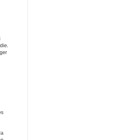
i
die.
nger
es
la
en