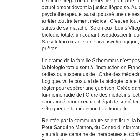
Exercice illégal de la médecine, homicide in
actuellement devant la justice liégeoise. Au
psychothérapeute, aurait poussé une de ses
arrêter tout traitement médical. C’est en tou
suites de sa maladie. SeIon eux, Louis Vlieg
biologie totale, un courant pseudoscientifiqu
Sa solution miracle: un suivi psychologique,
prières …
Le drame de la famille Schommers n’est pas 
la biologie totale sont à I’instruction en F
radiés ou suspendus de l’Ordre des médeci
Logique, vu le postulat de la biologie totale:
régler pour espérer une guérison. Créée da
lui-même radié de l’Ordre des médecins, cet
condamné pour exercice illégal de la médec
séloigner de la médecine traditionnelle.
Rejetée par la communauté scientificue, la 
Pour Sandrine Mathen, du Centre d’informatio
y aurait une centaine de thérapeutes et confé