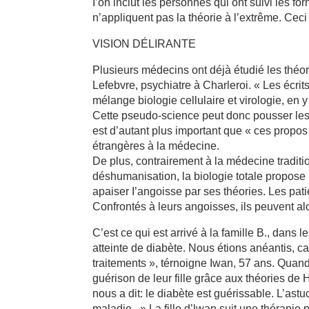
I’on inclut les personnes qui ont suivi les 
n’appliquent pas la théorie à l’extrême. Ceci d
VISION DÉLIRANTE
Plusieurs médecins ont déjà étudié les thé
Lefebvre, psychiatre à Charleroi. « Les écrit
mélange biologie cellulaire et virologie, e
Cette pseudo-science peut donc pousser les p
est d’autant plus important que « ces propo
étrangères à la médecine.
De plus, contrairement à la médecine traditi
déshumanisation, la biologie totale propose
apaiser I’angoisse par ses théories. Les pati
Confrontés à leurs angoisses, ils peuvent al
C’est ce qui est arrivé à la famille B., dans
atteinte de diabète. Nous étions anéantis, ca
traitements », térnoigne Iwan, 57 ans. Quand 
guérison de leur fille grâce aux théories de 
nous a dit: le diabète est guérissable. L’ast
maladie. » La fille d’lwan suit une thérapie