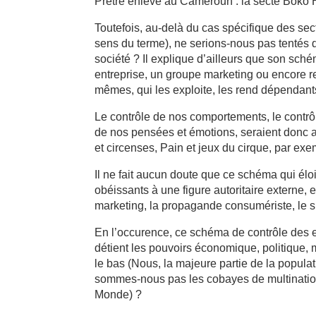
Prêtre enlevé au Cameroun : la secte Boko H
Toutefois, au-delà du cas spécifique des sec
sens du terme), ne serions-nous pas tentés
société ? Il explique d’ailleurs que son sch
entreprise, un groupe marketing ou encore re
mêmes, qui les exploite, les rend dépendants 
Le contrôle de nos comportements, le contrôle
de nos pensées et émotions, seraient donc a
et circenses, Pain et jeux du cirque, par exe
Il ne fait aucun doute que ce schéma qui élo
obéissants à une figure autoritaire externe, e
marketing, la propagande consumériste, le sp
En l’occurence, ce schéma de contrôle des esp
détient les pouvoirs économique, politique, mé
le bas (Nous, la majeure partie de la popula
sommes-nous pas les cobayes de multinati
Monde) ?