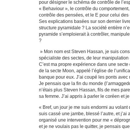
pour désigner le schéma de contrôle de l’espr
« Behaviour », le contrôle du comportement, l
contrôle des pensées, et le E pour celui des
Ses explications basées sur son dernier livr
structure pyramidale ? La société entière n’e
pyramide s’emploierait à contrôler, manipuler
?
» Mon nom est Steven Hassan, je suis consei
spécialiste des sectes, de leur manipulation 
C’est ma propre expérience dans une secte qu
de la secte Moon, appelé l’église de l’unifi
banque pour eux. J’ai coupé les ponts avec m
Je pensais que la fin du monde (l’armaggedon
n’étais plus Steven Hassan, fils de mes pare
sa femme. J’ai appris à parler le coréen et j
« Bref, un jour je me suis endormi au volant 
suis cassé une jambe, blessé l’autre, et j’ai
organisé une intervention pour me « déprogr
et je ne voulais pas le quitter, je pensais qu