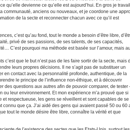
ce qu’elle devienne ce qu’elle est aujourd’hui. En gros je travai
e la communauté, anciens ou nouveaux, et je coordone une appr
mmation de la secte et reconnecter chacun avec ce qu’il est
ces, c’est qu’au fond, tout le monde a besoin d’être libre, d’êt
aité, privé de ses passions, de ses talents, de ses capacités,
ilité… C’est pourquoi ma méthode est basée sur l’amour, mais a
s c’est que le but n’est pas de les faire sortir de la secte, mais 
dre leurs propres décisions. Il ne s’agit pas de substituer un
er en contact avec la personnalité profonde, authentique, de la
rendre le principe de l’influence non-éthique, et à découvrir
r des questions aux autres afin de pouvoir comparer, de tester 
uation ou leur environnement. Et mon expérience m’a prouvé que si
ive et respectueuse, les gens se réveillent et sont capables de se
ont connu que ça. J’ai aidé des gens qui avaient passé 50 ou 60
e tout le monde désire être libre, connaître la vérité et que
iente de l’existence des sectes que les Etats-Unis, surtout les