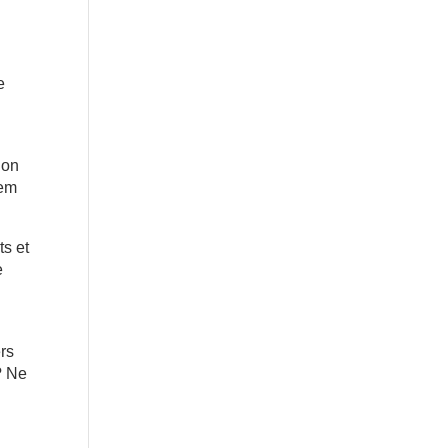
e
ion
nem
ts et
e
ers
? Ne