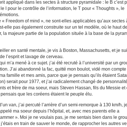
it appliqué dans les sectes à structure pyramidale : le B c’est 
e I pour le contrôle de l’information, le T pour « Thoughts », le
 émotions.
e « Freedom of mind », ne sont-elles applicables qu’aux sectes 
st-elle pas également construite sur un tel modèle, où le haut de
, la majeure partie de la population située à la base de la pyra
ller en santé mentale, je vis à Boston, Massachusetts, et je su
de l’esprit et lavage de cerveau.
i m’a mené à ce sujet. j’ai été recruté à l’université par un gr
cation. J’ai abandonné la fac, quitté mon boulot, vidé mon compte
a famille et mes amis, parce que je pensais qu’ils étaient Sata
) serait pour 1977, et j’ai radicalement changé de personnalité
nts et frère de ma soeur, mais Steven Hassan, fils du Messie et
e pensais que les coréens étaient le peuple élu.
d’un van, j’ai percuté l’arrière d’un semi-remorque à 130 km/h, 
 appelé ma soeur depuis l’hôpital, et, avec mes parents elle a
ammer ». Moi je ne voulais pas, je me sentais bien dans le gro
e j’étais en train de sauver le monde, de rapprocher les autres ve