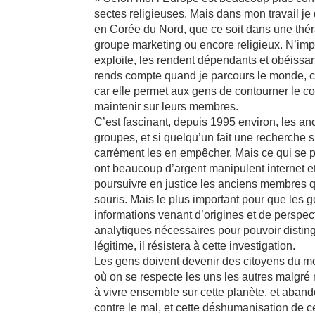
sectes religieuses. Mais dans mon travail je 
en Corée du Nord, que ce soit dans une thér
groupe marketing ou encore religieux. N’impo
exploite, les rendent dépendants et obéissant
rends compte quand je parcours le monde, c’es
car elle permet aux gens de contourner le con
maintenir sur leurs membres.
C’est fascinant, depuis 1995 environ, les a
groupes, et si quelqu’un fait une recherche s
carrément les en empêcher. Mais ce qui se 
ont beaucoup d’argent manipulent internet e
poursuivre en justice les anciens membres qui
souris. Mais le plus important pour que les ge
informations venant d’origines et de perspect
analytiques nécessaires pour pouvoir disting
légitime, il résistera à cette investigation.
Les gens doivent devenir des citoyens du mon
où on se respecte les uns les autres malgré
à vivre ensemble sur cette planète, et aband
contre le mal, et cette déshumanisation de c