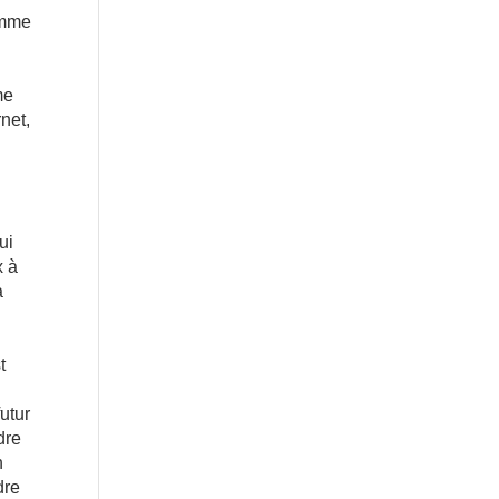
comme
me
net,
ui
x à
a
t
utur
dre
n
dre