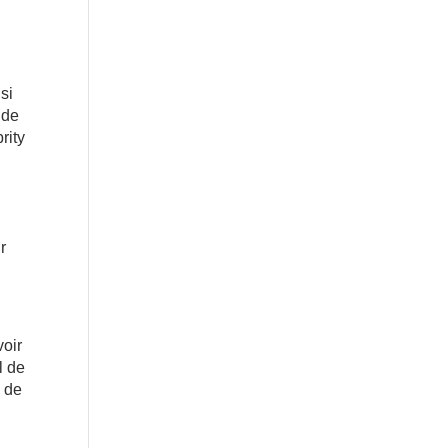
si
 de
rity
r
voir
l de
l de