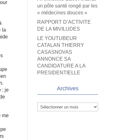
pour
un pôle santé rongé par les
« médecines douces »
RAPPORT D’ACTIVITE
à
DE LA MIVILUDES
 la
mide
LE YOUTUBEUR
CATALAN THIERRY
CASASNOVAS
is
ANNONCE SA
CANDIDATURE A LA
oupe
PRESIDENTIELLE
 en
n.
Archives
 : je
 de
Archives
je me
upe
rs