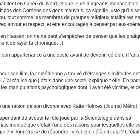
abitent en Corée du Nord, et que leurs dirigeants menacent de
it pas des Coréens des gens mauvais, ça signifie juste qu’ils so
mpu, tout comme les membres de groupes religieux totalitaires n
 avec amour et respect, et être encouragés à penser par eux-mêm
ven Hassan, on ne ne peut s’empêcher de penser que les prati
ement défrayer la chronique…}
ler son appartenance à une secte avant de devenir célèbre (Paris
our son film, la comédienne a trouvé d’étranges similitudes ent
« J’ai réalisé que j’étais dans une secte, explique-t-elle. En parl
t les manipulations psychologiques dont il avait été victime, et c
une raison de son divorce avec Katie Holmes (Journal Métro)
 cependant dû avouer le rôle joué par la Scientologie dans sa
s indiqué que c’était l’une des raisons pour lesquelles elle v
ie ? » Tom Cruise de répondre : « A-t-elle déjà dit cela ? C’était