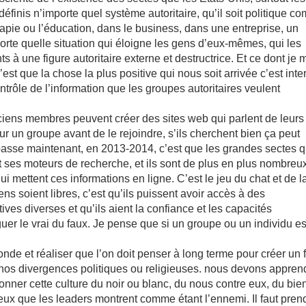
définis n’importe quel système autoritaire, qu’il soit politique 
apie ou l’éducation, dans le business, dans une entreprise, un
rte quelle situation qui éloigne les gens d’eux-mêmes, qui les
s à une figure autoritaire externe et destructrice. Et ce dont je 
t que la chose la plus positive qui nous soit arrivée c’est inter
trôle de l’information que les groupes autoritaires veulent
nciens membres peuvent créer des sites web qui parlent de leurs
ur un groupe avant de le rejoindre, s’ils cherchent bien ça peut
passe maintenant, en 2013-2014, c’est que les grandes sectes q
t ses moteurs de recherche, et ils sont de plus en plus nombreu
 mettent ces informations en ligne. C’est le jeu du chat et de l
ns soient libres, c’est qu’ils puissent avoir accès à des
ives diverses et qu’ils aient la confiance et les capacités
uer le vrai du faux. Je pense que si un groupe ou un individu es
de et réaliser que l’on doit penser à long terme pour créer un f
 nos divergences politiques ou religieuses. nous devons appren
onner cette culture du noir ou blanc, du nous contre eux, du bie
eux que les leaders montrent comme étant l’ennemi. Il faut pren