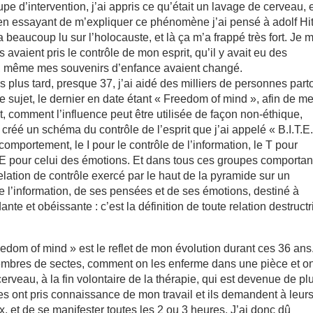
 d’intervention, j’ai appris ce qu’était un lavage de cerveau, 
 en essayant de m’expliquer ce phénomène j’ai pensé à adolf Hit
 beaucoup lu sur l’holocauste, et là ça m’a frappé très fort. Je 
s avaient pris le contrôle de mon esprit, qu’il y avait eu des
 même mes souvenirs d’enfance avaient changé.
 plus tard, presque 37, j’ai aidé des milliers de personnes part
 le sujet, le dernier en date étant « Freedom of mind », afin de me
t, comment l’influence peut être utilisée de façon non-éthique,
réé un schéma du contrôle de l’esprit que j’ai appelé « B.I.T.E.
comportement, le I pour le contrôle de l’information, le T pour
e E pour celui des émotions. Et dans tous ces groupes comportan
elation de contrôle exercé par le haut de la pyramide sur un
e l’information, de ses pensées et de ses émotions, destiné à
te et obéissante : c’est la définition de toute relation destructr
edom of mind » est le reflet de mon évolution durant ces 36 ans.
mbres de sectes, comment on les enferme dans une pièce et o
cerveau, à la fin volontaire de la thérapie, qui est devenue de pl
es ont pris connaissance de mon travail et ils demandent à leur
 et de se manifester toutes les 2 ou 3 heures. J’ai donc dû