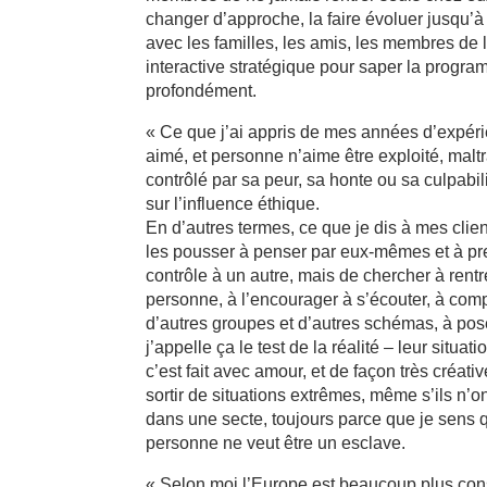
changer d’approche, la faire évoluer jusqu’à 
avec les familles, les amis, les membres d
interactive stratégique pour saper la progra
profondément.
« Ce que j’ai appris de mes années d’expérien
aimé, et personne n’aime être exploité, maltr
contrôlé par sa peur, sa honte ou sa culpab
sur l’influence éthique.
En d’autres termes, ce que je dis à mes client
les pousser à penser par eux-mêmes et à pren
contrôle à un autre, mais de chercher à rentr
personne, à l’encourager à s’écouter, à comp
d’autres groupes et d’autres schémas, à pose
j’appelle ça le test de la réalité – leur sit
c’est fait avec amour, et de façon très créat
sortir de situations extrêmes, même s’ils n’
dans une secte, toujours parce que je sens qu
personne ne veut être un esclave.
« Selon moi l’Europe est beaucoup plus consc