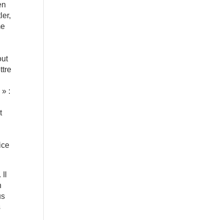
en
ler,
me
out
ttre
 » :
t
ice
 Il
n
us
s