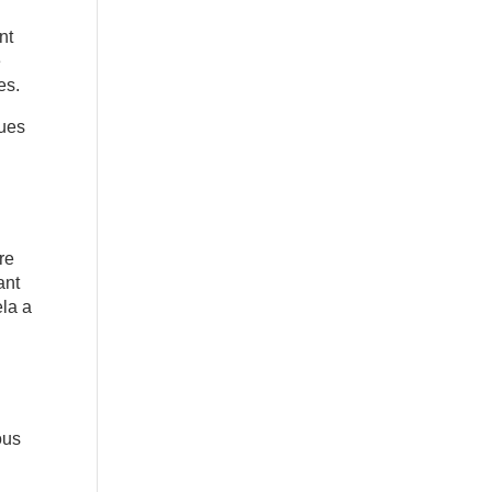
nt
e
es.
ques
re
ant
ela a
ous