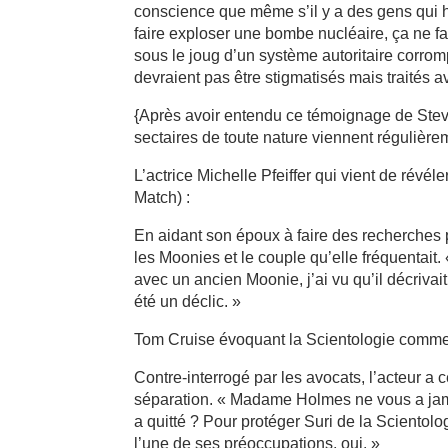
conscience que même s’il y a des gens qui h
faire exploser une bombe nucléaire, ça ne fa
sous le joug d’un système autoritaire corro
devraient pas être stigmatisés mais traités
{Après avoir entendu ce témoignage de Ste
sectaires de toute nature viennent régulièr
L’actrice Michelle Pfeiffer qui vient de révé
Match) :
En aidant son époux à faire des recherches p
les Moonies et le couple qu’elle fréquentait. 
avec un ancien Moonie, j’ai vu qu’il décrivai
été un déclic. »
Tom Cruise évoquant la Scientologie comme 
Contre-interrogé par les avocats, l’acteur a
séparation. « Madame Holmes ne vous a jamai
a quitté ? Pour protéger Suri de la Scientolog
l’une de ses préoccupations, oui. »