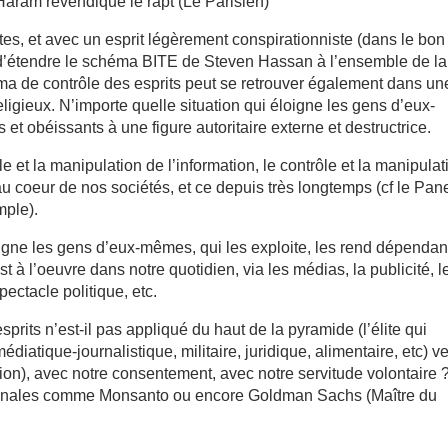
aram revendique le rapt (Le Parisien)
tes, et avec un esprit légèrement conspirationniste (dans le bon
 d’étendre le schéma BITE de Steven Hassan à l’ensemble de la
éma de contrôle des esprits peut se retrouver également dans un
ligieux. N’importe quelle situation qui éloigne les gens d’eux-
et obéissants à une figure autoritaire externe et destructrice.
 et la manipulation de l’information, le contrôle et la manipulat
u coeur de nos sociétés, et ce depuis très longtemps (cf le Pa
mple).
igne les gens d’eux-mêmes, qui les exploite, les rend dépendan
st à l’oeuvre dans notre quotidien, via les médias, la publicité, l
ectacle politique, etc.
rits n’est-il pas appliqué du haut de la pyramide (l’élite qui
diatique-journalistique, militaire, juridique, alimentaire, etc) v
tion), avec notre consentement, avec notre servitude volontaire 
onales comme Monsanto ou encore Goldman Sachs (Maître du