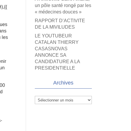
un pôle santé rongé par les
),{{
« médecines douces »
RAPPORT D’ACTIVITE
ques
DE LA MIVILUDES
dans
LE YOUTUBEUR
 les
CATALAN THIERRY
CASASNOVAS
ANNONCE SA
enir
CANDIDATURE A LA
 un
PRESIDENTIELLE
Archives
000
nd
Archives
s-