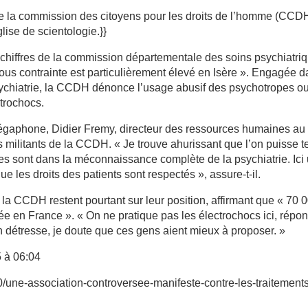
de la commission des citoyens pour les droits de l’homme (CCDH
lise de scientologie.}}
 chiffres de la commission départementale des soins psychiatri
sous contrainte est particulièrement élevé en Isère ». Engagée 
sychiatrie, la CCDH dénonce l’usage abusif des psychotropes ou
trochocs.
mégaphone, Didier Fremy, directeur des ressources humaines au
s militants de la CCDH. « Je trouve ahurissant que l’on puisse t
s sont dans la méconnaissance complète de la psychiatrie. Ici
ue les droits des patients sont respectés », assure-t-il.
e la CCDH restent pourtant sur leur position, affirmant que « 70 
e en France ». « On ne pratique pas les électrochocs ici, répo
 détresse, je doute que ces gens aient mieux à proposer. »
 à 06:04
/une-association-controversee-manifeste-contre-les-traitement