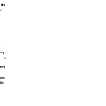
 ils
er
 ces
res
r… »
ptes
mine
ite