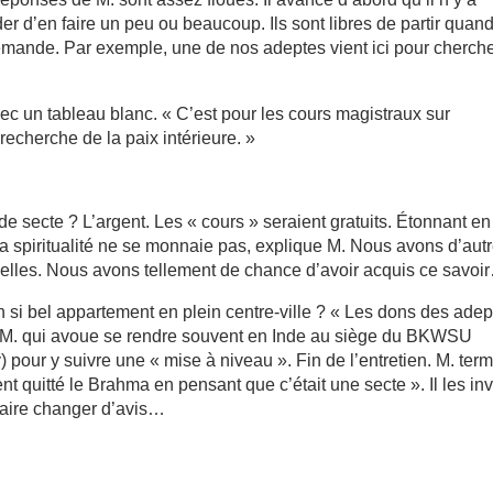
r d’en faire un peu ou beaucoup. Ils sont libres de partir quand
emande. Par exemple, une de nos adeptes vient ici pour cherch
vec un tableau blanc. « C’est pour les cours magistraux sur
recherche de la paix intérieure. »
de secte ? L’argent. Les « cours » seraient gratuits. Étonnant en
 spiritualité ne se monnaie pas, explique M. Nous avons d’aut
tuelles. Nous avons tellement de chance d’avoir acquis ce savoi
n si bel appartement en plein centre-ville ? « Les dons des ade
uit M. qui avoue se rendre souvent en Inde au siège du BKWSU
) pour y suivre une « mise à niveau ». Fin de l’entretien. M. ter
 quitté le Brahma en pensant que c’était une secte ». Il les inv
 faire changer d’avis…