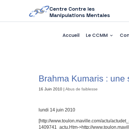
Centre Contre les
Manipulations Mentales
Accueil
Le CCMM
Com
Brahma Kumaris : une s
16 Juin 2010
|
Abus de faiblesse
lundi 14 juin 2010
[http://www.toulon.maville.com/actu/actude
1409741_actu.Htm->http://www.toulon.mavil