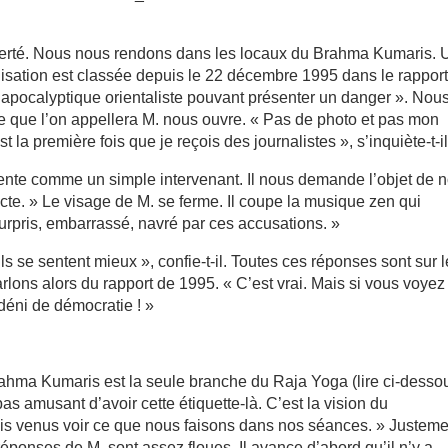
Liberté. Nous nous rendons dans les locaux du Brahma Kumaris. 
nisation est classée depuis le 22 décembre 1995 dans le rappor
 apocalyptique orientaliste pouvant présenter un danger ». Nou
e que l’on appellera M. nous ouvre. « Pas de photo et pas mon
st la première fois que je reçois des journalistes », s’inquiète-t-il
sente comme un simple intervenant. Il nous demande l’objet de n
ecte. » Le visage de M. se ferme. Il coupe la musique zen qui
surpris, embarrassé, navré par ces accusations. »
 se sentent mieux », confie-t-il. Toutes ces réponses sont sur l
arlons alors du rapport de 1995. « C’est vrai. Mais si vous voyez
déni de démocratie ! »
ahma Kumaris est la seule branche du Raja Yoga (lire ci-desso
as amusant d’avoir cette étiquette-là. C’est la vision du
ais venus voir ce que nous faisons dans nos séances. » Justeme
éponses de M. sont assez floues. Il avance d’abord qu’il n’y a