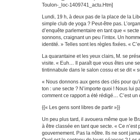
Toulon-_loc-1409741_actu.Htm]
Lundi, 19 h, à deux pas de la place de la 
simple club de yoga ? Peut-être pas. L’orga
d’enquête parlementaire en tant que « secte
sonnons, craignant un peu l’intox. Un homm
identité. » Telles sont les règles fixées. « C’e
La quarantaine et les yeux clairs, M. se pré
visite. « Euh… Il paraît que vous êtes une s
tintinnabule dans le salon cossu et se dit « 
« Nous donnons aux gens des clés pour qu’ils
ton : une secte ? N’importe quoi ! Nous lui p
comment ce rapport a été rédigé… C’est un 
{{« Les gens sont libres de partir »}}
Un peu plus tard, il avouera même que le Br
à être classée en tant que secte. « Ce n’est p
gouvernement. Pas la nôtre. Ils ne sont jam
Quel est le contenu de leurs séances ? Les r