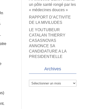
un pôle santé rongé par les
« médecines douces »
Un
RAPPORT D’ACTIVITE
t
DE LA MIVILUDES
s
LE YOUTUBEUR
.
CATALAN THIERRY
CASASNOVAS
otre
ANNONCE SA
CANDIDATURE A LA
PRESIDENTIELLE
e
Archives
Archives
us)
nt.