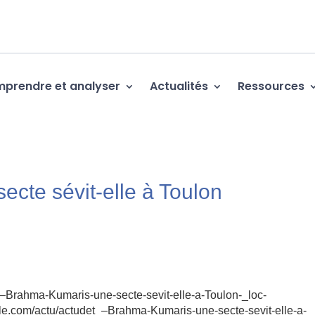
prendre et analyser
Actualités
Ressources
ecte sévit-elle à Toulon
t_–Brahma-Kumaris-une-secte-sevit-elle-a-Toulon-_loc-
le.com/actu/actudet_–Brahma-Kumaris-une-secte-sevit-elle-a-