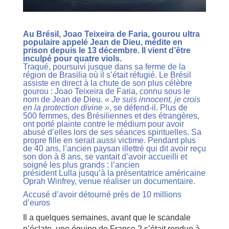
Au Brésil, Joao Teixeira de Faria, gourou ultra
populaire appelé Jean de Dieu, médite en
prison depuis le 13 décembre. Il vient d’être
inculpé pour quatre viols.
Traqué, poursuivi jusque dans sa ferme de la
région de Brasilia où il s’était réfugié. Le Brésil
assiste en direct à la chute de son plus célèbre
gourou : Joao Teixeira de Faria, connu sous le
nom de Jean de Dieu.
« Je suis innocent, je crois
en la protection divine »
, se défend-il. Plus de
500 femmes, des Brésiliennes et des étrangères,
ont porté plainte contre le médium pour avoir
abusé d’elles lors de ses séances spirituelles. Sa
propre fille en serait aussi victime. Pendant plus
de 40 ans, l’ancien paysan illettré qui dit avoir reçu
son don à 8 ans, se vantait d’avoir accueilli et
soigné les plus grands : l’ancien
président
Lulla
jusqu’à la présentatrice américaine
Oprah Winfrey, venue réaliser un documentaire.
Accusé d’avoir détourné près de 10 millions
d’euros
Il a quelques semaines, avant que le scandale
n’éclate, une équipe de France 2 s’était rendue à