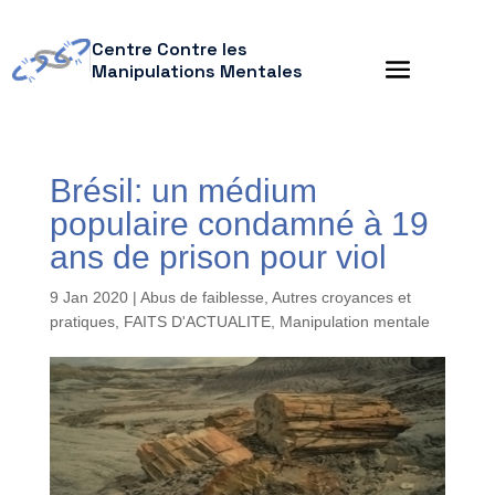
Centre Contre les
Manipulations Mentales
Brésil: un médium
populaire condamné à 19
ans de prison pour viol
9 Jan 2020
|
Abus de faiblesse
,
Autres croyances et
pratiques
,
FAITS D'ACTUALITE
,
Manipulation mentale