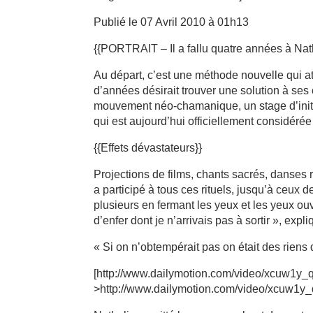
Publié le 07 Avril 2010 à 01h13
{{PORTRAIT – Il a fallu quatre années à Nat
Au départ, c’est une méthode nouvelle qui at
d’années désirait trouver une solution à ses
mouvement néo-chamanique, un stage d’initia
qui est aujourd’hui officiellement considér
{{Effets dévastateurs}}
Projections de films, chants sacrés, danses r
a participé à tous ces rituels, jusqu’à ceux 
plusieurs en fermant les yeux et les yeux ouve
d’enfer dont je n’arrivais pas à sortir », expli
« Si on n’obtempérait pas on était des riens d
[http://www.dailymotion.com/video/xcuw1y_q
>http://www.dailymotion.com/video/xcuw1y_q