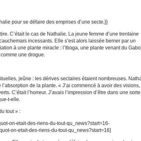
halie pour se défaire des emprises d’une secte.}}
tire. C’était le cas de Nathalie. La jeune femme d’une trentaine
 cauchemars incessants. Elle s’est alors laissée berner par un
tion à une plante miracle : l’Iboga, une plante venant du Gabo
ée comme une drogue.
ituelles, jeûne : les dérives sectaires étaient nombreuses. Natha
de l’absorption de la plante. « J’ai commencé à avoir des visions,
rts. C’était l’horreur. J’avais l’impression d’être dans une sorte
que-t-elle.
u tout » :
uot-on-etait-des-riens-du-tout-qu_news?start=16-
uot-on-etait-des-riens-du-tout-qu_news?start=16]