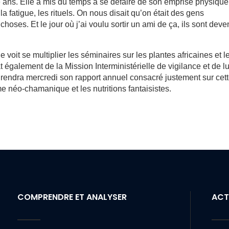
e ans. Elle a mis du temps à se défaire de son emprise physique
a fatigue, les rituels. On nous disait qu’on était des gens
choses. Et le jour où j’ai voulu sortir un ami de ça, ils sont dev
e voit se multiplier les séminaires sur les plantes africaines et l
également de la Mission Interministérielle de vigilance et de lu
le rendra mercredi son rapport annuel consacré justement sur cet
me néo-chamanique et les nutritions fantaisistes.
COMPRENDRE ET ANALYSER
ACT