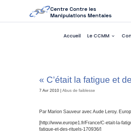
Centre Contre les
Manipulations Mentales
Accueil
Le CCMM
Com
« C’était la fatigue et de
7 Avr 2010
|
Abus de faiblesse
Par Marion Sauveur avec Aude Leroy. Euro
[http://www.europe1.fr/France/C-etait-la-fati
fatigue-et-des-rituels-170936/]