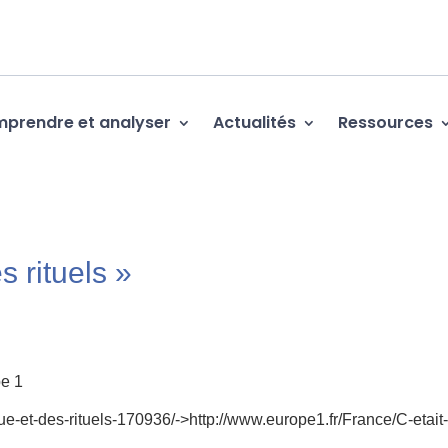
prendre et analyser
Actualités
Ressources
s rituels »
pe 1
gue-et-des-rituels-170936/->http://www.europe1.fr/France/C-etait-