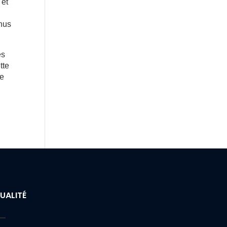
 et
enus
es
tte
te
UALITÉ