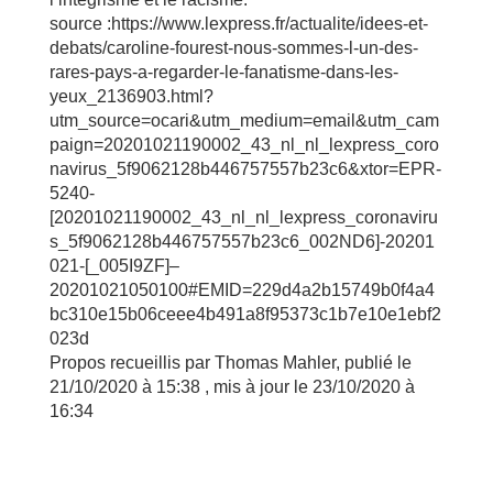
source :https://www.lexpress.fr/actualite/idees-et-
debats/caroline-fourest-nous-sommes-l-un-des-
rares-pays-a-regarder-le-fanatisme-dans-les-
yeux_2136903.html?
utm_source=ocari&utm_medium=email&utm_cam
paign=20201021190002_43_nl_nl_lexpress_coro
navirus_5f9062128b446757557b23c6&xtor=EPR-
5240-
[20201021190002_43_nl_nl_lexpress_coronaviru
s_5f9062128b446757557b23c6_002ND6]-20201
021-[_005I9ZF]–
20201021050100#EMID=229d4a2b15749b0f4a4
bc310e15b06ceee4b491a8f95373c1b7e10e1ebf2
023d
Propos recueillis par Thomas Mahler,
publié le
21/10/2020 à 15:38
, mis à jour le
23/10/2020 à
16:34