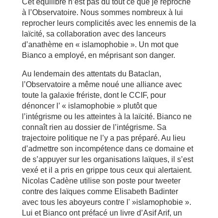
Cet équilibre n’est pas du tout ce que je reproche
à l’Observatoire. Nous sommes nombreux à lui
reprocher leurs complicités avec les ennemis de la
laïcité, sa collaboration avec des lanceurs
d’anathème en « islamophobie ». Un mot que
Bianco a employé, en méprisant son danger.
Au lendemain des attentats du Bataclan,
l’Observatoire a même noué une alliance avec
toute la galaxie frériste, dont le CCIF, pour
dénoncer l’ « islamophobie » plutôt que
l’intégrisme ou les atteintes à la laïcité. Bianco ne
connaît rien au dossier de l’intégrisme. Sa
trajectoire politique ne l’y a pas préparé. Au lieu
d’admettre son incompétence dans ce domaine et
de s’appuyer sur les organisations laïques, il s’est
vexé et il a pris en grippe tous ceux qui alertaient.
Nicolas Cadène utilise son poste pour tweeter
contre des laïques comme Elisabeth Badinter
avec tous les aboyeurs contre l' »islamophobie ».
Lui et Bianco ont préfacé un livre d’Asif Arif, un