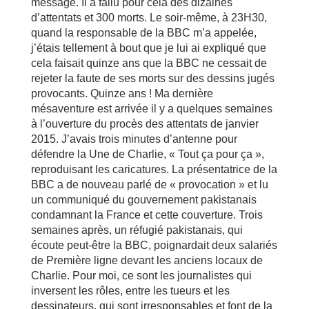
message. Il a fallu pour cela des dizaines
d’attentats et 300 morts. Le soir-même, à 23H30,
quand la responsable de la BBC m’a appelée,
j’étais tellement à bout que je lui ai expliqué que
cela faisait quinze ans que la BBC ne cessait de
rejeter la faute de ses morts sur des dessins jugés
provocants. Quinze ans ! Ma dernière
mésaventure est arrivée il y a quelques semaines
à l’ouverture du procès des attentats de janvier
2015. J’avais trois minutes d’antenne pour
défendre la Une de Charlie, « Tout ça pour ça »,
reproduisant les caricatures. La présentatrice de la
BBC a de nouveau parlé de « provocation » et lu
un communiqué du gouvernement pakistanais
condamnant la France et cette couverture. Trois
semaines après, un réfugié pakistanais, qui
écoute peut-être la BBC, poignardait deux salariés
de Première ligne devant les anciens locaux de
Charlie. Pour moi, ce sont les journalistes qui
inversent les rôles, entre les tueurs et les
dessinateurs, qui sont irresponsables et font de la