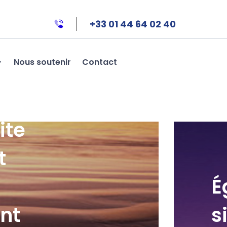
+33 01 44 64 02 40
Nous soutenir
Contact
ite
t
É
nt
s