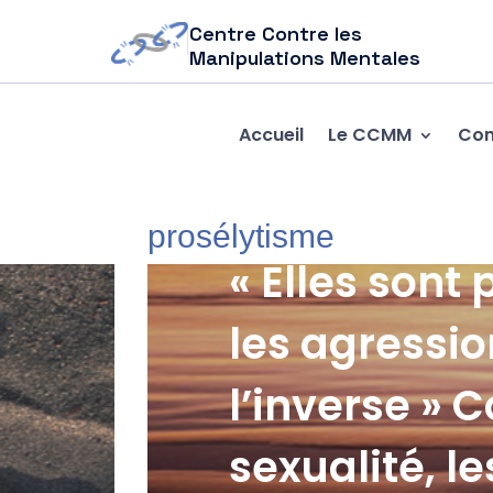
Centre Contre les
Manipulations Mentales
Accueil
Le CCMM
Com
prosélytisme
« Elles sont
les agressi
l’inverse » 
sexualité, 