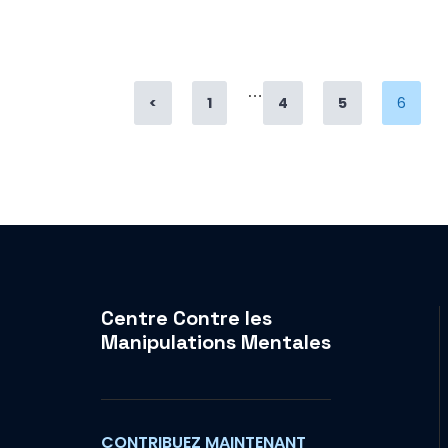
…
Page
Page
Page
Page
<
1
4
5
6
Centre Contre les
Manipulations Mentales
CONTRIBUEZ MAINTENANT