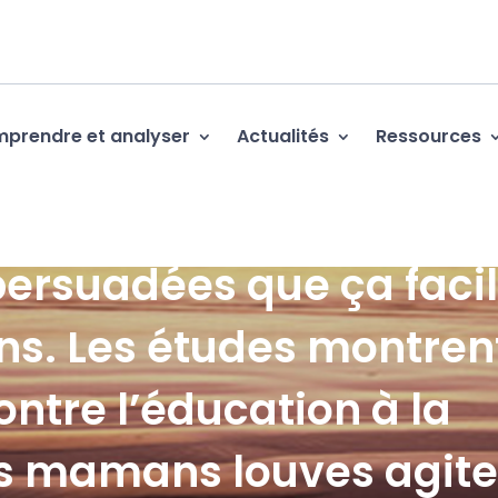
prendre et analyser
Actualités
Ressources
 persuadées que ça facil
ons. Les études montren
Contre l’éducation à la
les mamans louves agite