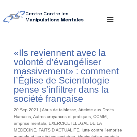
Centre Contre les
Manipulations Mentales
«Ils reviennent avec la
volonté d’évangéliser
massivement» : comment
l’Église de Scientologie
pense s’infiltrer dans la
société française
20 Sep 2021
|
Abus de faiblesse
,
Atteinte aux Droits
Humains
,
Autres croyances et pratiques
,
CCMM
,
emprise mentale
,
EXERCICE ILLEGAL DE LA
MEDECINE
,
FAITS D'ACTUALITE
,
lutte contre l'emprise
mentale et les dérives sectaires
,
Manipulation mentale
,