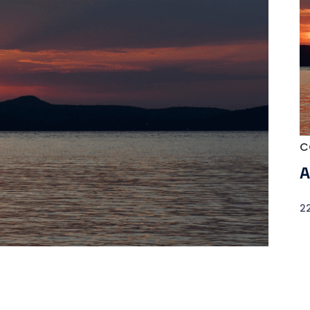
C
A
22