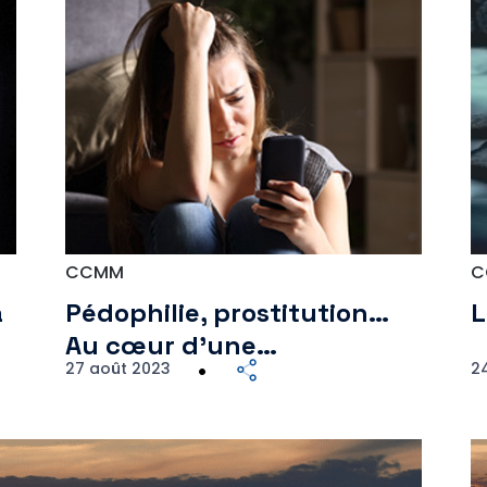
CCMM
C
a
Pédophilie, prostitution…
L
Au cœur d’une…
27 août 2023
2