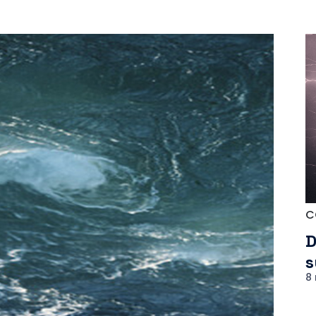
C
D
s
8