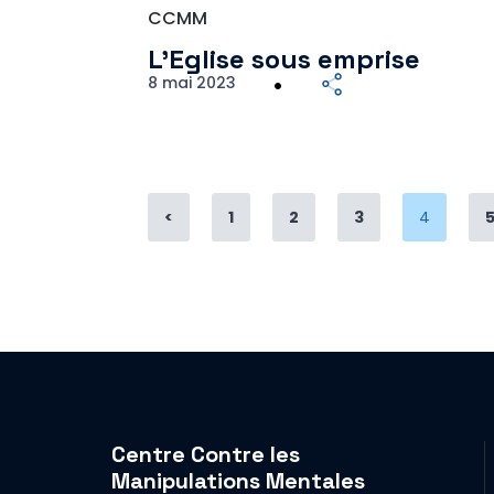
CCMM
L’Eglise sous emprise
8 mai 2023
Page
Page
Page
Page
<
1
2
3
4
Centre Contre les
Manipulations Mentales