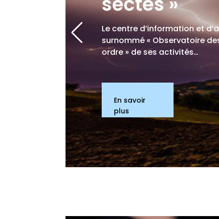
sectes »
Le centre d’information et d’
surnommé « Observatoire des 
ordre » de ses activités…
En savoir
plus