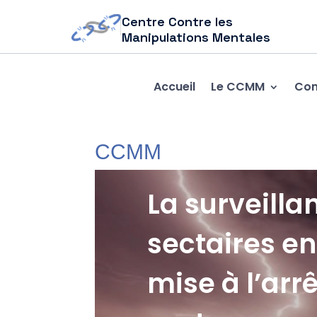
Centre Contre les
Manipulations Mentales
Accueil
Le CCMM
Com
CCMM
La surveill
sectaires en
mise à l’arr