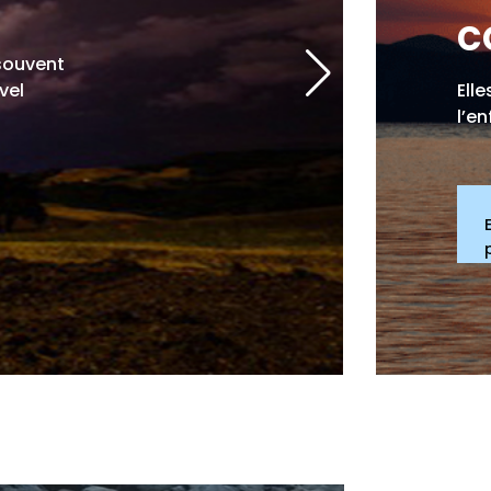
c
 souvent
vel
Ell
l’e