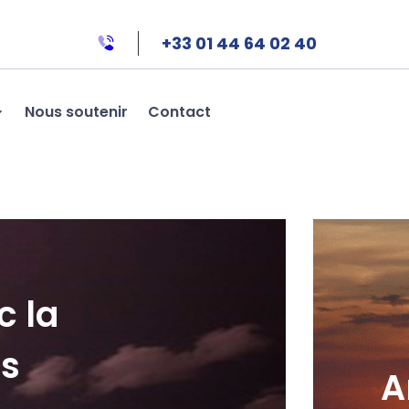
+33 01 44 64 02 40
Nous soutenir
Contact
c la
es
A