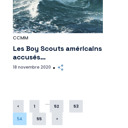
CCMM
Les Boy Scouts américains
accusés…
18 novembre 2020
…
Page
Page
Page
<
1
52
53
Page
Page
54
55
>