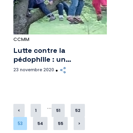
CCMM
Lutte contre la
pédophilie : un…
23 novembre 2020
…
Page
Page
Page
<
1
51
52
Page
Page
Page
53
54
55
>