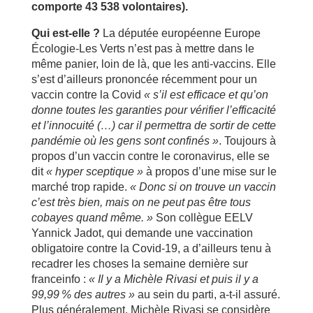
comporte 43 538 volontaires).
Qui est-elle ?
La députée européenne Europe
Écologie-Les Verts n’est pas à mettre dans le
même panier, loin de là, que les anti-vaccins. Elle
s’est d’ailleurs prononcée récemment pour un
vaccin contre la Covid
« s’il est efficace et qu’on
donne toutes les garanties pour vérifier l’efficacité
et l’innocuité (…) car il permettra de sortir de cette
pandémie où les gens sont confinés »
. Toujours à
propos d’un vaccin contre le coronavirus, elle se
dit
« hyper sceptique »
à propos d’une mise sur le
marché trop rapide.
« Donc si on trouve un vaccin
c’est très bien, mais on ne peut pas être tous
cobayes quand même. »
Son collègue EELV
Yannick Jadot, qui demande une vaccination
obligatoire contre la Covid-19, a d’ailleurs tenu à
recadrer les choses la semaine dernière sur
franceinfo :
« Il y a Michèle Rivasi et puis il y a
99,99 % des autres »
au sein du parti, a-t-il assuré.
Plus généralement, Michèle Rivasi se considère