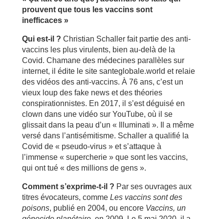
prouvent que tous les vaccins sont
inefficaces »
Qui est-il ?
Christian Schaller fait partie des anti-
vaccins les plus virulents, bien au-delà de la
Covid. Chamane des médecines parallèles sur
internet, il édite le site santeglobale.world et relaie
des vidéos des anti-vaccins. À 76 ans, c’est un
vieux loup des fake news et des théories
conspirationnistes. En 2017, il s’est déguisé en
clown dans une vidéo sur YouTube, où il se
glissait dans la peau d’un « Illuminati ». Il a même
versé dans l’antisémitisme. Schaller a qualifié la
Covid de « pseudo-virus » et s’attaque à
l’immense « supercherie » que sont les vaccins,
qui ont tué « des millions de gens ».
Comment s’exprime-t-il ?
Par ses ouvrages aux
titres évocateurs, comme
Les vaccins sont des
poisons
, publié en 2004, ou encore
Vaccins, un
génocide planétaire
, en 2009. Le 5 mai 2020, il a