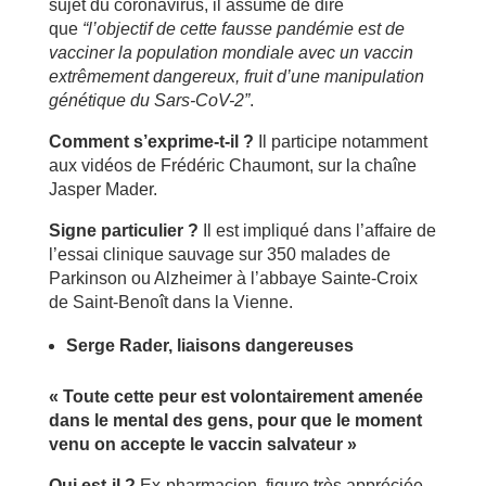
sujet du coronavirus, il assume de dire
que
“l’objectif de cette fausse pandémie est de
vacciner la population mondiale avec un vaccin
extrêmement dangereux, fruit d’une manipulation
génétique du Sars-CoV-2”
.
Comment s’exprime-t-il ?
Il participe notamment
aux vidéos de Frédéric Chaumont, sur la chaîne
Jasper Mader.
Signe particulier ?
Il est impliqué dans l’affaire de
l’essai clinique sauvage sur 350 malades de
Parkinson ou Alzheimer à l’abbaye Sainte-Croix
de Saint-Benoît dans la Vienne.
Serge Rader, liaisons dangereuses
« Toute cette peur est volontairement amenée
dans le mental des gens, pour que le moment
venu on accepte le vaccin salvateur »
Qui est-il ?
Ex-pharmacien, figure très appréciée