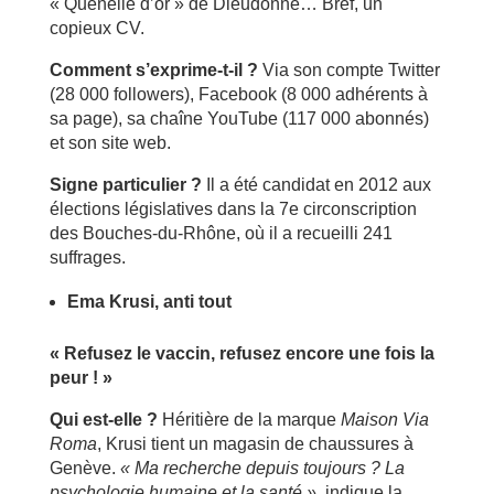
« Quenelle d’or » de Dieudonné… Bref, un
copieux CV.
Comment s’exprime-t-il ?
Via son compte Twitter
(28 000 followers), Facebook (8 000 adhérents à
sa page), sa chaîne YouTube (117 000 abonnés)
et son site web.
Signe particulier ?
Il a été candidat en 2012 aux
élections législatives dans la 7e circonscription
des Bouches-du-Rhône, où il a recueilli 241
suffrages.
Ema Krusi, anti tout
« Refusez le vaccin, refusez encore une fois la
peur ! »
Qui est-elle ?
Héritière de la marque
Maison Via
Roma
, Krusi tient un magasin de chaussures à
Genève.
« Ma recherche depuis toujours ? La
psychologie humaine et la santé »
, indique la