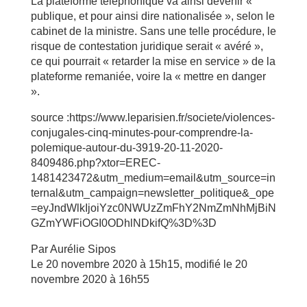
La plateforme téléphonique va ainsi devenir «
publique, et pour ainsi dire nationalisée », selon le
cabinet de la ministre. Sans une telle procédure, le
risque de contestation juridique serait « avéré »,
ce qui pourrait « retarder la mise en service » de la
plateforme remaniée, voire la « mettre en danger
».
source :https://www.leparisien.fr/societe/violences-
conjugales-cinq-minutes-pour-comprendre-la-
polemique-autour-du-3919-20-11-2020-
8409486.php?xtor=EREC-
1481423472&utm_medium=email&utm_source=in
ternal&utm_campaign=newsletter_politique&_ope
=eyJndWlkIjoiYzc0NWUzZmFhY2NmZmNhMjBiN
GZmYWFiOGI0ODhlNDkifQ%3D%3D
Par
Aurélie Sipos
Le 20 novembre 2020 à 15h15, modifié le 20
novembre 2020 à 16h55