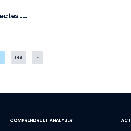
ectes .…
ge
Page
5
146
>
COMPRENDRE ET ANALYSER
ACT