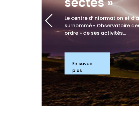
sectes »
Le centre d’information et d’
surnommé « Observatoire des 
ordre » de ses activités…
En savoir
plus