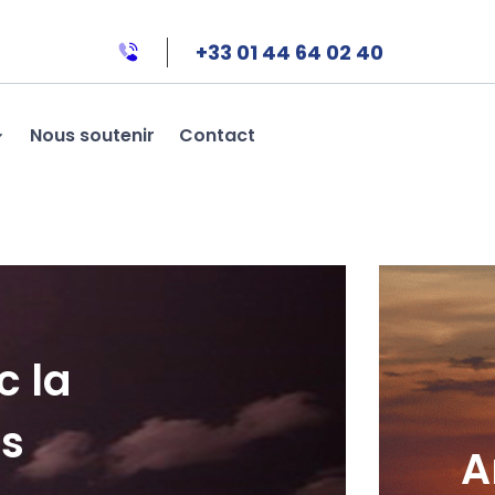
+33 01 44 64 02 40
Nous soutenir
Contact
c la
es
A