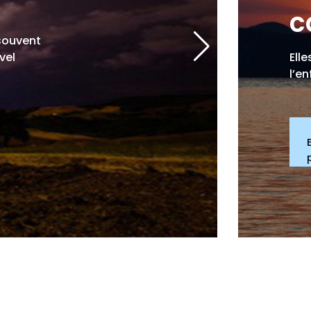
c
 souvent
vel
Ell
l’e