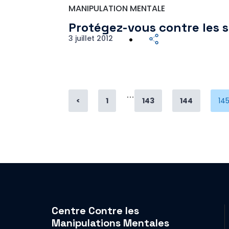
MANIPULATION MENTALE
Protégez-vous contre les s
3 juillet 2012
…
Page
Page
Page
Pa
<
1
143
144
14
Centre Contre les
Manipulations Mentales