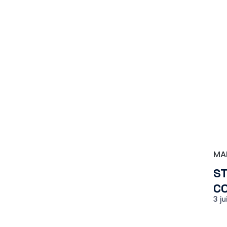
MA
ST
C
3 ju