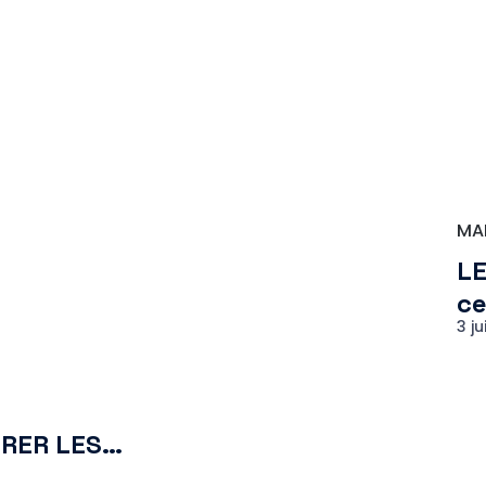
MA
LE
ce
3 ju
TRER LES…