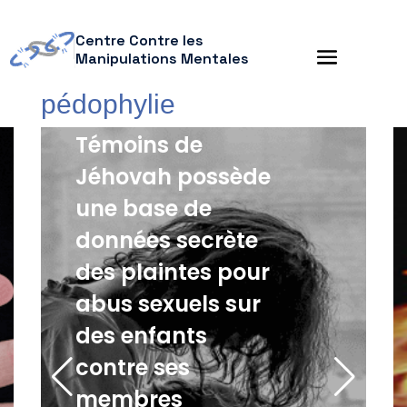
Centre Contre les
Manipulations Mentales
pédophylie
L’organisation des
Témoins de
Jéhovah possède
une base de
données secrète
des plaintes pour
abus sexuels sur
des enfants
contre ses
membres