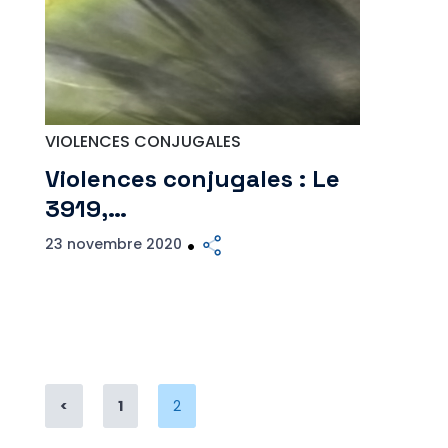
VIOLENCES CONJUGALES
Violences conjugales : Le
3919,…
23 novembre 2020
Page
Page
<
1
2