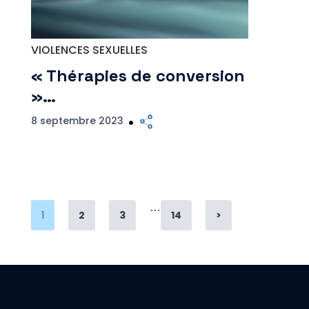
VIOLENCES SEXUELLES
« Thérapies de conversion
»…
8 septembre 2023
…
Page
Page
Page
Page
1
2
3
14
>