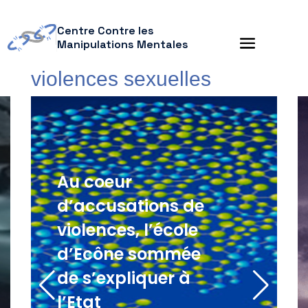
Centre Contre les
Manipulations Mentales
violences sexuelles
Au coeur
d’accusations de
violences, l’école
d’Ecône sommée
de s’expliquer à
l’Etat