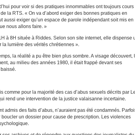
rd’hui pour voir si des pratiques innommables ont toujours cours 
 de la RTS. « On va d’abord exiger des bonnes pratiques en
t aussi exiger qu’un espace de parole indépendant soit mis en
que nous allons faire. »
1H à 8H située à Riddes. Selon son site internet, elle dispense 
r la lumière des vérités chrétiennes ».
mps, la réalité a pu être bien plus sombre. A visage découvert, 
nt, au milieu des années 1980, il était frappé devant ses
 baissé.
ais comme pour la majorité des cas d’abus sexuels décrits par L
ui rend une intervention de la justice valaisanne incertaine.
nt admis des faits d’abus, n’auraient pas été condamnés. Parfoi
ur boucler un dossier pour cause de prescription. Les violences
psychologique.
ir ses archives et de répondre aux questions des journalistes du