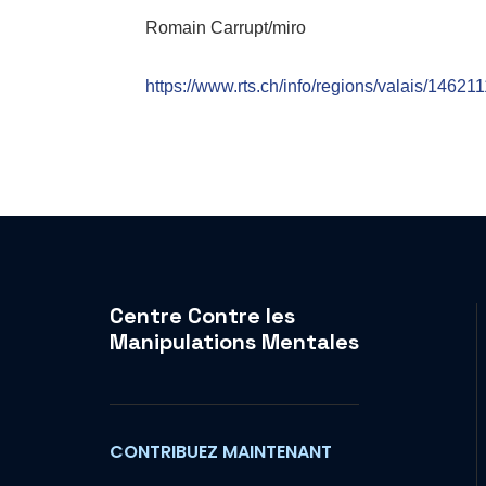
Romain Carrupt/miro
https://www.rts.ch/info/regions/valais/146211
Centre Contre les
Manipulations Mentales
CONTRIBUEZ MAINTENANT