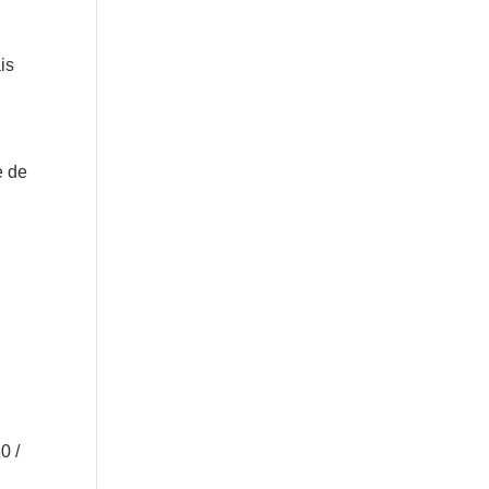
is
e de
0 /