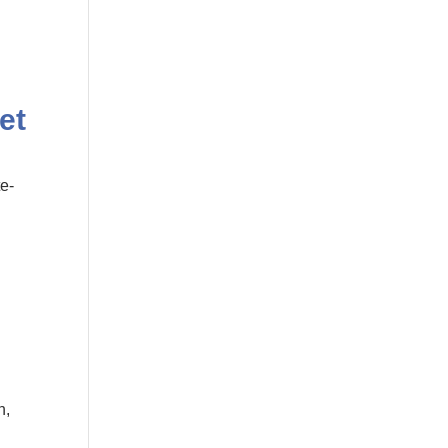
et
te-
n,