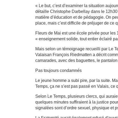
« Le but, c’est d’examiner la situation aujou
détaille Christophe Darbellay dans le 12h30
matière d’éducation et de pédagogie. On peu
place, mais c’est difficile de préjuger de ce 
Fleurs de Mai est une école privée pour les 
« enseignement solide, tout entier éclairé pa
Mais selon un témoignage recueilli par Le Te
Valaisan François Riedmatten a décrit comme
camarades, avec des baguettes, le pantalon
Pas toujours condamnés
Le jeune homme a subi pire, par la suite. M
Temps, ça ne s’est pas passé en Valais, ce q
Selon Le Temps, plusieurs clercs, qui auraie
quelques minutes suffiraient à la justice po
signalées sont d’ordre sexuel, physique et 
La Fraternité aurait également refusé d’ouvr