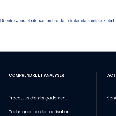
16-entre-abus-et-silence-lombre-de-la-fraternite-saintpie-x.html
COMPRENDRE ET ANALYSER
ACT
Processus d’embrigadement
Sant
Techniques de destabilisation