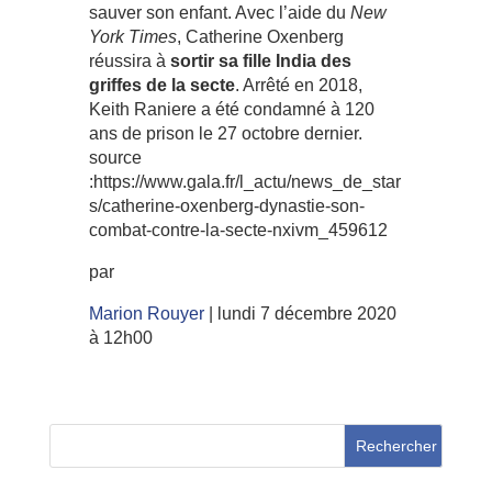
sauver son enfant. Avec l’aide du
New
York Times
, Catherine Oxenberg
réussira à
sortir sa fille India des
griffes de la secte
. Arrêté en 2018,
Keith Raniere a été condamné à 120
ans de prison le 27 octobre dernier.
source
:https://www.gala.fr/l_actu/news_de_star
s/catherine-oxenberg-dynastie-son-
combat-contre-la-secte-nxivm_459612
par
Marion Rouyer
|
lundi 7 décembre 2020
à 12h00