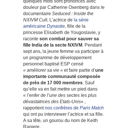
quelques mots sont prononcés avec
douleur par Catherine Oxenberg dans le
documentaire
Seduced : Inside the
NXIVM Cult.
L’actrice de
la série
américaine
Dynastie
,
fille de la
princesse Elisabeth de Yougoslavie, y
raconte
son combat pour sauver sa
fille India de la secte NXIVM
. Pendant
sept ans, la jeune femme va participer à
un programme de développement
personnel baptisé ESP censé
« améliorer sa vie »
et faire partie d’
une
importante communauté composée
de près de 17 000 membres
. Sauf
qu’elle va en fait mettre un pied dans
« l’enfer de l’une des sectes les plus
dévastatrices des Etats-Unis
« ,
rapportent
nos confrères de
Paris Match
qui ont pu interviewer l’actrice et sa fille.
A sa tête, un gourou du nom de Keith
Raniere.