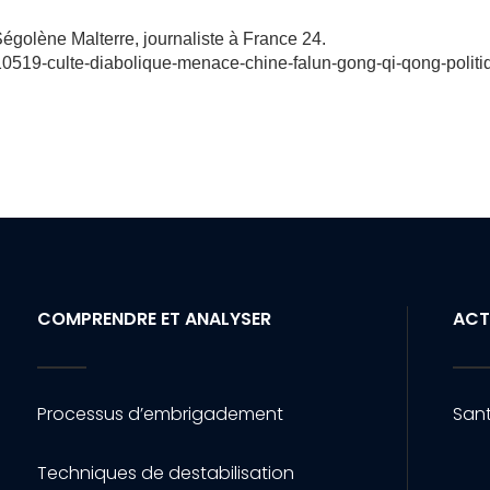
 Ségolène Malterre, journaliste à France 24.
110519-culte-diabolique-menace-chine-falun-gong-qi-qong-politi
COMPRENDRE ET ANALYSER
ACT
Processus d’embrigadement
Sant
Techniques de destabilisation