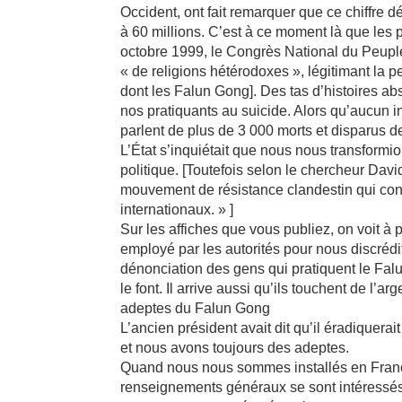
Occident, ont fait remarquer que ce chiffre 
à 60 millions. C’est à ce moment là que les
octobre 1999, le Congrès National du Peuple 
« de religions hétérodoxes », légitimant la p
dont les Falun Gong]. Des tas d’histoires ab
nos pratiquants au suicide. Alors qu’aucun i
parlent de plus de 3 000 morts et disparus 
L’État s’inquiétait que nous nous transformi
politique. [Toutefois selon le chercheur Dav
mouvement de résistance clandestin qui conti
internationaux. » ]
Sur les affiches que vous publiez, on voit à p
employé par les autorités pour nous discrédit
dénonciation des gens qui pratiquent le Fal
le font. Il arrive aussi qu’ils touchent de l’a
adeptes du Falun Gong
L’ancien président avait dit qu’il éradiquera
et nous avons toujours des adeptes.
Quand nous nous sommes installés en France,
renseignements généraux se sont intéressés à