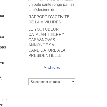
un pôle santé rongé par les
« médecines douces »
our
RAPPORT D’ACTIVITE
DE LA MIVILUDES
LE YOUTUBEUR
CATALAN THIERRY
écu
CASASNOVAS
ANNONCE SA
 pas
CANDIDATURE A LA
s
PRESIDENTIELLE
est
Archives
 À
Archives
à
ns de
en