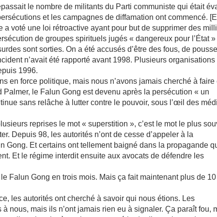
dépassait le nombre de militants du Parti communiste qui était év
 persécutions et les campagnes de diffamation ont commencé. [
a voté une loi rétroactive ayant pour but de supprimer des mill
ersécution de groupes spirituels jugés « dangereux pour l’État »
surdes sont sorties. On a été accusés d’être des fous, de pousse
ncident n’avait été rapporté avant 1998. Plusieurs organisations
depuis 1996.
ons en force politique, mais nous n’avons jamais cherché à faire
id Palmer, le Falun Gong est devenu après la persécution « un
nue sans relâche à lutter contre le pouvoir, sous l’œil des méd
lusieurs reprises le mot « superstition », c’est le mot le plus so
er. Depuis 98, les autorités n’ont de cesse d’appeler à la
un Gong. Et certains ont tellement baigné dans la propagande qu
rgent. Et le régime interdit ensuite aux avocats de défendre les
it le Falun Gong en trois mois. Mais ça fait maintenant plus de 1
 les autorités ont cherché à savoir qui nous étions. Les
 nous, mais ils n’ont jamais rien eu à signaler. Ça paraît fou, 