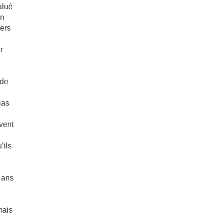
alué
En
iers
r
 de
ias
uvent
’ils
0 ans
mais