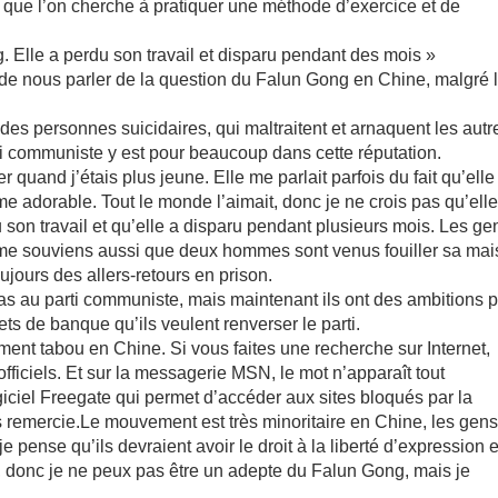
ue l’on cherche à pratiquer une méthode d’exercice et de
. Elle a perdu son travail et disparu pendant des mois »
 de nous parler de la question du Falun Gong en Chine, malgré 
es personnes suicidaires, qui maltraitent et arnaquent les autr
ti communiste y est pour beaucoup dans cette réputation.
r quand j’étais plus jeune. Elle me parlait parfois du fait qu’elle
e adorable. Tout le monde l’aimait, donc je ne crois pas qu’elle
u son travail et qu’elle a disparu pendant plusieurs mois. Les ge
e me souviens aussi que deux hommes sont venus fouiller sa mai
oujours des allers-retours en prison.
s au parti communiste, mais maintenant ils ont des ambitions p
llets de banque qu’ils veulent renverser le parti.
ent tabou en Chine. Si vous faites une recherche sur Internet,
fficiels. Et sur la messagerie MSN, le mot n’apparaît tout
giciel Freegate qui permet d’accéder aux sites bloqués par la
les remercie.Le mouvement est très minoritaire en Chine, les gen
 pense qu’ils devraient avoir le droit à la liberté d’expression e
en, donc je ne peux pas être un adepte du Falun Gong, mais je