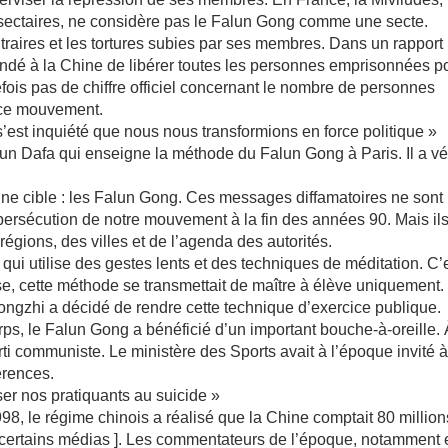
es sectaires, ne considère pas le Falun Gong comme une secte.
traires et les tortures subies par ses membres. Dans un rapport
dé à la Chine de libérer toutes les personnes emprisonnées p
tefois pas de chiffre officiel concernant le nombre de personnes
 ce mouvement.
st inquiété que nous nous transformions en force politique »
alun Dafa qui enseigne la méthode du Falun Gong à Paris. Il a v
une cible : les Falun Gong. Ces messages diffamatoires ne sont
 persécution de notre mouvement à la fin des années 90. Mais il
égions, des villes et de l’agenda des autorités.
i utilise des gestes lents et des techniques de méditation. C’
se, cette méthode se transmettait de maître à élève uniquement.
ongzhi a décidé de rendre cette technique d’exercice publique.
corps, le Falun Gong a bénéficié d’un important bouche-à-oreille.
ti communiste. Le ministère des Sports avait à l’époque invité 
érences.
er nos pratiquants au suicide »
998, le régime chinois a réalisé que la Chine comptait 80 millio
n certains médias ]. Les commentateurs de l’époque, notamment 