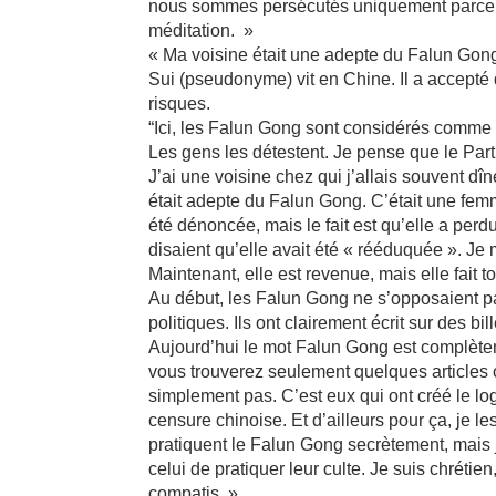
nous sommes persécutés uniquement parce q
méditation. »
« Ma voisine était une adepte du Falun Gong
Sui (pseudonyme) vit en Chine. Il a accepté
risques.
“Ici, les Falun Gong sont considérés comme d
Les gens les détestent. Je pense que le Par
J’ai une voisine chez qui j’allais souvent dîne
était adepte du Falun Gong. C’était une femm
été dénoncée, mais le fait est qu’elle a perd
disaient qu’elle avait été « rééduquée ». J
Maintenant, elle est revenue, mais elle fait t
Au début, les Falun Gong ne s’opposaient pa
politiques. Ils ont clairement écrit sur des bi
Aujourd’hui le mot Falun Gong est complètem
vous trouverez seulement quelques articles o
simplement pas. C’est eux qui ont créé le lo
censure chinoise. Et d’ailleurs pour ça, je 
pratiquent le Falun Gong secrètement, mais je
celui de pratiquer leur culte. Je suis chréti
compatis. »