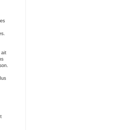
les
es.
 ait
ns
son.
lus
s
t