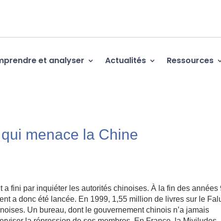
prendre et analyser
Actualités
Ressources
» qui menace la Chine
 fini par inquiéter les autorités chinoises. À la fin des années 
t a donc été lancée. En 1999, 1,55 million de livres sur le Fal
hinoises. Un bureau, dont le gouvernement chinois n’a jamais
perviser la répression de ses membres. En France, la Miviludes,