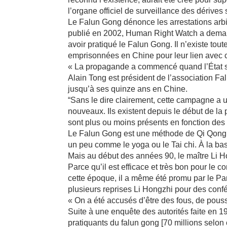
l’organe officiel de surveillance des dériv
Le Falun Gong dénonce les arrestations arbi
publié en 2002, Human Right Watch a deman
avoir pratiqué le Falun Gong. Il n’existe tou
emprisonnées en Chine pour leur lien avec
« La propagande a commencé quand l’État s’e
Alain Tong est président de l’association F
jusqu’à ses quinze ans en Chine.
“Sans le dire clairement, cette campagne a 
nouveaux. Ils existent depuis le début de la
sont plus ou moins présents en fonction des r
Le Falun Gong est une méthode de Qi Qong qu
un peu comme le yoga ou le Tai chi. À la ba
Mais au début des années 90, le maître Li H
Parce qu’il est efficace et très bon pour le 
cette époque, il a même été promu par le Par
plusieurs reprises Li Hongzhi pour des conf
« On a été accusés d’être des fous, de pouss
Suite à une enquête des autorités faite en 1
pratiquants du falun gong [70 millions selo