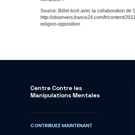
Source: Billet écrit avec la collaboration de
http://observers.france24.com/fr/content/20
religion-opposition
Centre Contre les
Manipulations Mentales
CONTRIBUEZ MAINTENANT