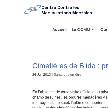
Centre Contre les
Manipulations Mentales
Accueil
Le CCMM
Com
Cimetières de Blida : p
26 Juil 2013
|
Santé et bien-être
En l’absence de toute visite officielle ou priv
champ de ruines, les ordures ménagères y son
interrogés sur le sujet, l’infâme comportement
voisinage des cimetières des trois religion