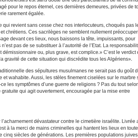
é pour le repos éternel, ces dernières demeures, privées de t
rie rarement égalée.
e qui revient sans cesse chez nos interlocuteurs, choqués pas l
s et chrétiens. Ces sacrilèges ne semblent nullement préoccuper
sage devant ces lieux, nous baissons la tête, impuissants, pour
s n’est pas de se substituer à l’autorité de l’Etat. La responsabili
t démissionnaire ou, plus grave, est complice.» C’est le verdict
 la gravité de cette situation qui discrédite tous les Algériens».
traditionnelle des sépultures musulmanes ne serait pas du goût 
e et wahabite. Aussi, les stèles finement ciselées sur le marbre 
t-ce les symptômes d’une guerre de religions ? Pas du tout selo
lité gratuite qui agit ouvertement, encouragée par la mise entre
r l’acharnement dévastateur contre le cimetière israélite. Livrée 
est à la merci de mains criminelles qui hantent les lieux en tout
e cinq siècles de générations. Les premières populations juives