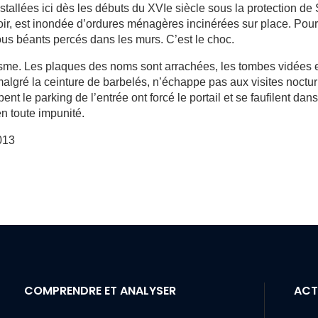
stallées ici dès les débuts du XVIe siècle sous la protection de 
ir, est inondée d’ordures ménagères incinérées sur place. Pou
 trous béants percés dans les murs. C’est le choc.
sme. Les plaques des noms sont arrachées, les tombes vidées 
 malgré la ceinture de barbelés, n’échappe pas aux visites noctu
 le parking de l’entrée ont forcé le portail et se faufilent dan
en toute impunité.
013
COMPRENDRE ET ANALYSER
ACT