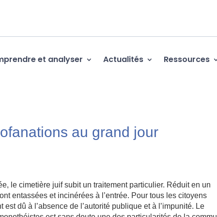
prendre et analyser
Actualités
Ressources
rofanations au grand jour
ée, le cimetière juif subit un traitement particulier. Réduit en un
t entassées et incinérées à l’entrée. Pour tous les citoyens
 est dû à l’absence de l’autorité publique et à l’impunité. Le
s monothéistes est sans doute une des particularités de la comm