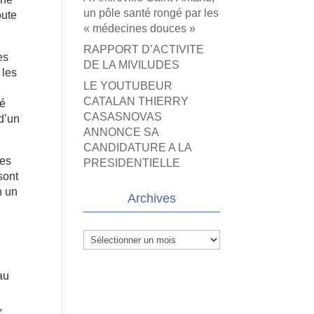
un pôle santé rongé par les
oute
« médecines douces »
RAPPORT D’ACTIVITE
es
DE LA MIVILUDES
 les
LE YOUTUBEUR
CATALAN THIERRY
té
CASASNOVAS
 d’un
ANNONCE SA
CANDIDATURE A LA
des
PRESIDENTIELLE
sont
n un
Archives
Archives
au
e
,