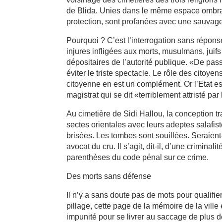
de Blida. Unies dans le même espace ombrag
protection, sont profanées avec une sauvage
Pourquoi ? C’est l’interrogation sans répons
injures infligées aux morts, musulmans, juif
dépositaires de l’autorité publique. «De pas
éviter le triste spectacle. Le rôle des citoyen
citoyenne en est un complément. Or l’Etat es
magistrat qui se dit «terriblement attristé par
Au cimetière de Sidi Hallou, la conception 
sectes orientales avec leurs adeptes salafist
brisées. Les tombes sont souillées. Seraien
avocat du cru. Il s’agit, dit-il, d’une crimina
parenthèses du code pénal sur ce crime.
Des morts sans défense
Il n’y a sans doute pas de mots pour qualifie
pillage, cette page de la mémoire de la ville 
impunité pour se livrer au saccage de plus d