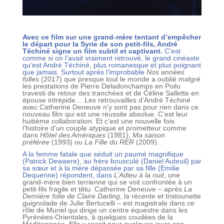
Avec ce film sur une grand-mère tentant d’empêcher
le départ pour la Syrie de son petit-fils, André
Téchiné signe un film subtil et captivant.
C’est
comme si on l’avait vraiment retrouvé, le grand cinéaste
qu’est André Téchiné, plus romanesque et plus poignant
que jamais. Surtout après l’improbable
Nos années
folles
(2017) que presque tout le monde a oublié malgré
les prestations de Pierre Deladonchamps en Poilu
travesti de retour des tranchées et de Céline Sallette en
épouse intrépide… Les retrouvailles d’André Téchiné
avec Catherine Deneuve n’y sont pas pour rien dans ce
nouveau film qui est une réussite absolue. C’est leur
huitième collaboration. Et c’est une nouvelle fois
l’histoire d’un couple atypique et prometteur comme
dans
Hôtel des Amériques
(1981),
Ma saison
préférée
(1993) ou
La Fille du RER
(2009).
A la femme fatale que séduit un paumé magnifique
(Patrick Dewaere), au frère bousculé (Daniel Auteuil) par
sa sœur et à la mère dépassée par sa fille (Emilie
Dequenne) répondent, dans
L’Adieu à la nuit
, une
grand-mère bien terrienne qui se voit confrontée à un
petit-fils fragile et têtu. Catherine Deneuve – après
La
Dernière folie de Claire Darling
, la récente et tristounette
guignolade de Julie Bertucelli – est magistrale dans ce
rôle de Muriel qui dirige un centre équestre dans les
Pyrénées-Orientales, à quelques coudées de la
Méditerranée. Elle y reçoit pour quelques jours son