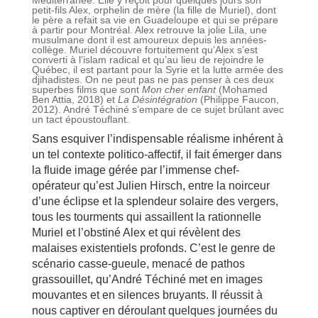
petit-fils Alex, orphelin de mère (la fille de Muriel), dont
le père a refait sa vie en Guadeloupe et qui se prépare
à partir pour Montréal. Alex retrouve la jolie Lila, une
musulmane dont il est amoureux depuis les années-
collège. Muriel découvre fortuitement qu’Alex s’est
converti à l’islam radical et qu’au lieu de rejoindre le
Québec, il est partant pour la Syrie et la lutte armée des
djihadistes. On ne peut pas ne pas penser à ces deux
superbes films que sont
Mon cher enfant
(Mohamed
Ben Attia, 2018) et
La Désintégration
(Philippe Faucon,
2012). André Téchiné s’empare de ce sujet brûlant avec
un tact époustouflant.
Sans esquiver l’indispensable réalisme inhérent à
un tel contexte politico-affectif, il fait émerger dans
la fluide image gérée par l’immense chef-
opérateur qu’est Julien Hirsch, entre la noirceur
d’une éclipse et la splendeur solaire des vergers,
tous les tourments qui assaillent la rationnelle
Muriel et l’obstiné Alex et qui révèlent des
malaises existentiels profonds. C’est le genre de
scénario casse-gueule, menacé de pathos
grassouillet, qu’André Téchiné met en images
mouvantes et en silences bruyants. Il réussit à
nous captiver en déroulant quelques journées du