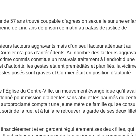
r de 57 ans trouvé coupable d’agression sexuelle sur une enfa
ine de cinq ans de prison ce matin au palais de justice de
ieurs facteurs aggravants mais d’un seul facteur atténuant au
e Cormier n’a pas d’antécédents. Au nombre des facteurs aggrava
 crime commis constitue un mauvais traitement à l’endroit d’une
t d’autorité, les gestes étaient prémédités et planifiés, la victim
 gestes posés sont graves et Cormier était en position d’autorité
e l’Église du Centre-Ville, un mouvement évangélique qu’il avai
 donné pour mission d’aider les sans-abri et les paumés du cent
ur autoproclamé comptait une jeune mère de famille qui se consu
 sortir de la rue, et à lui faire retrouver la garde de ses deux fille
 financièrement et en gardant régulièrement ses deux filles, qui
. Il est «devenu amoureux» de la plus jeune, et a commencé à 