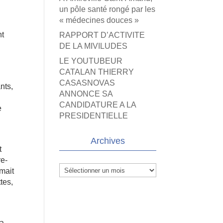
un pôle santé rongé par les
« médecines douces »
nt
RAPPORT D’ACTIVITE
DE LA MIVILUDES
LE YOUTUBEUR
CATALAN THIERRY
CASASNOVAS
nts,
ANNONCE SA
CANDIDATURE A LA
e
PRESIDENTIELLE
Archives
t
re-
Archives
mait
ttes,
la