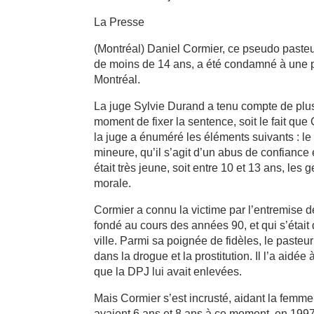
La Presse
(Montréal) Daniel Cormier, ce pseudo pasteu
de moins de 14 ans, a été condamné à une pe
Montréal.
La juge Sylvie Durand a tenu compte de plus
moment de fixer la sentence, soit le fait qu
la juge a énuméré les éléments suivants : le
mineure, qu’il s’agit d’un abus de confiance e
était très jeune, soit entre 10 et 13 ans, les
morale.
Cormier a connu la victime par l’entremise d
fondé au cours des années 90, et qui s’était
ville. Parmi sa poignée de fidèles, le paste
dans la drogue et la prostitution. Il l’a aidée à
que la DPJ lui avait enlevées.
Mais Cormier s’est incrusté, aidant la femme
avaient 6 ans et 8 ans à ce moment, en 1997