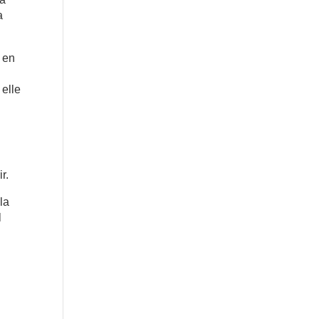
a
i en
 elle
r.
la
l