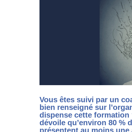
Vous êtes suivi par un co
bien renseigné sur l’org
dispense cette formatio
dévoile qu’environ 80 % 
présentent au moins une