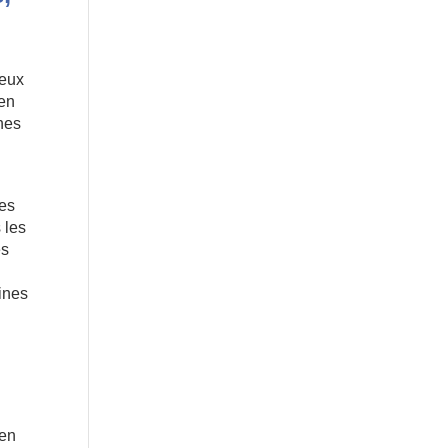
reux
ien
nnes
des
 les
és
ines
 en