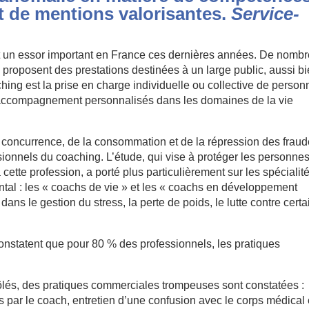
et de mentions valorisantes.
Service-
ît un essor important en France ces dernières années. De nomb
roposent des prestations destinées à un large public, aussi b
ching est la prise en charge individuelle ou collective de perso
d’accompagnement personnalisés dans les domaines de la vie
a concurrence, de la consommation et de la répression des frau
nnels du coaching. L’étude, qui vise à protéger les personnes
 cette profession, a porté plus particulièrement sur les spécialit
ntal : les « coachs de vie » et les « coachs en développement
 le gestion du stress, la perte de poids, le lutte contre certa
statent que pour 80 % des professionnels, les pratiques
ôlés, des pratiques commerciales trompeuses sont constatées :
s par le coach, entretien d’une confusion avec le corps médical