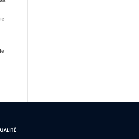
ait
ier
le
UALITÉ