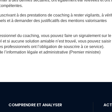
er à des dérives sectaires, ont également été relevées et ont f
 compétentes.
vant à des prestations de coaching à rester vigilants, à vérif
nels et à demander des justificatifs des mentions valorisantes
fessionnel du coaching, vous pouvez faire un signalement sur le
el et si aucune solution amiable n’est trouvé, vous pouvez saisir 
professionnels ont l’obligation de souscrire à ce service).
e l’information légale et administrative (Premier ministre)
COMPRENDRE ET ANALYSER
ACT