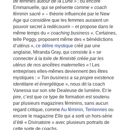
de femmes autour de la Lune »
; ou encore
Emmanuelle, qui se présente comme
« coach
féminin sacré »
– théorie influencée par le New
Age qui considère que les femmes auraient un
pouvoir secret à redécouvrir – et propose dans le
même temps du
« coaching business »
. Certaines,
telle Peggy, proposent même des « bénédictions
d’utérus »,
ce délire mystique
créé par une
anglaise, Miranda Gray, qui consiste à
« se
connecter à la toile de féminité créée par les
utérus de nos ancêtres maternelles »
! Les
entreprises elles-mêmes deviennent des êtres
mystiques :
« Ton business a sa propre existence
identitaire et énergétique »
, nous dit la coach
Vanessa sur son site Dealeuse de lumière. Et le
pire, c’est que ce type de formation est soutenu
par plusieurs magazines féminins, sans aucun
regard critique, comme
Au féminin
,
Terriennes
ou
encore le magazine
Elle
qui a sorti un hors-série
d’été « Divinatoire » avec plusieurs portraits de
cette sorte de coachs.