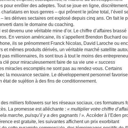
es pour enrôler des adeptes. Tout se joue en ligne, discrètement
harlatans en tous genres – qui prônent le jeûne total, l’éveil s
s – les dérives sectaires ont explosé depuis cinq ans. On fait le p
onverti dans le domaine du coaching.
st devenu une véritable mine d’or. Le chiffre d’affaires brassé
euros. En version américaine, ils s’appellent Brendon Buchard ou
phone, ils se prénomment Franck Nicolas, David Laroche ou en
s et mêmes produits dérivés, un véritable marché satellite auto
 pas millionnaires, ils sont tous à tout le moins des entrepreneu
la clé pour miraculeusement faire de sa vie une
« success
les miracles escomptés ne sont pas au rendez-vous. Certains
vec la mouvance sectaire. Le développement personnel favorise
n état de sujétion à des fins de conditionnement.
des milliers followers sur les réseaux sociaux, ces formateurs f
ccès. La promesse est alléchante :
« multiplier votre chiffre d’affa
ela marche, puisqu’il y a des gagnants ! ».
Accéder à l’Eden pr
rence est gratuite, les suivantes affichent un prix exorbitant
l de cette pyramide commerciale, des témoignages positifs de (