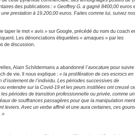
taires des publications :
« Geoffrey G. a gagné 8400,00 euros 
r une prestation à 19.200,00 euros. Faites comme lui, suivez no
 de taper le mot
« avis »
sur Google, précédé du nom du coach e
pliquent. Les dénonciations étiquetées
« arnaques »
par les
ms de discussion.
lles, Alain Schildermans a abandonné l’avocature pour suivre
ch de vie. Il nous explique :
« la prolifération de ces escrocs en
n d’isolement de l’individu. Les périodes successives de
 ou entendre sur la Covid-19 et les peurs instillées ont creusé c
que les périodes de transition professionnelle ou privée, comme un
idéaux de souffrances passagères pour que la manipulation men
nt leviers. Avec un verbe affiné et une aura certaines, ces gour
. »