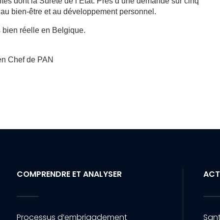
tés dont la Sûreté de l’Etat. Près d’une demande sur cinq
 au bien-être et au développement personnel.
 bien réelle en Belgique.
 en Chef de PAN
COMPRENDRE ET ANALYSER
ACT
Processus d’embrigadement
Sant