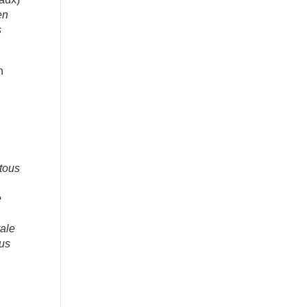
en
s
n
 tous
e
tale
ous