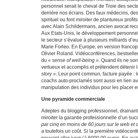
personnel serait le cheval de Troie des sect
derrière nos écrans. Des faux médecins, des c
spirituel ou font miroiter de plantureux profit
avec Alain Schildermans, ancien avocat rec
Aux Etats-Unis, le développement personnel e
le secteur s’évalue à plusieurs milliards d’
Marie Forleo. En Europe, en version franco
Olivier Roland. Vidéoconférences, bestseller
du
« sense of well-being ».
Quand ils ne sont
vertueux et accomplis et prétendent détenir 
story ».
Leur point commun, facture payée : 
coachs auto-proclamés sont aussi en lien a
manipulation des individus pour les placer e
Une pyramide commerciale
Adeptes du blogging professionnel, drainant 
miroiter la garantie professionnelle d’un su
par cinq en moins de 60 jours sur le web et c
a toutefois un coût. Si la première vidéoconfé
pouvant aller jusqu’à 6000,00 euros. En ava