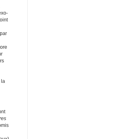
,
exo-
oint
 par
core
ur
rs
 la
ont
ires
omis
faux)