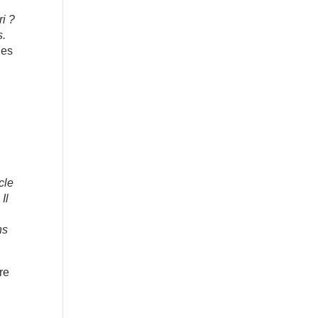
ri ?
s.
les
cle
Il
ns
tre