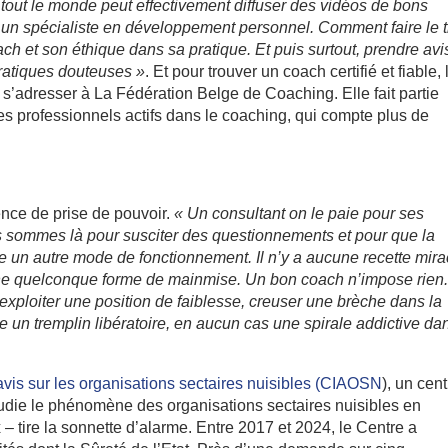
, tout le monde peut effectivement diffuser des vidéos de bons
e un spécialiste en développement personnel. Comment faire le t
coach et son éthique dans sa pratique. Et puis surtout, prendre avi
pratiques douteuses »
. Et pour trouver un coach certifié et fiable, 
de s’adresser à La Fédération Belge de Coaching. Elle fait partie
des professionnels actifs dans le coaching, qui compte plus de
ence de prise de pouvoir.
« Un consultant on le paie pour ses
s sommes là pour susciter des questionnements et pour que la
n autre mode de fonctionnement. Il n’y a aucune recette mira
e quelconque forme de mainmise. Un bon coach n’impose rien. 
exploiter une position de faiblesse, creuser une brèche dans la
e un tremplin libératoire, en aucun cas une spirale addictive da
’avis sur les organisations sectaires nuisibles (CIAOSN
), un cen
udie le phénomène des organisations sectaires nuisibles en
 – tire la sonnette d’alarme. Entre 2017 et 2024, le Centre a