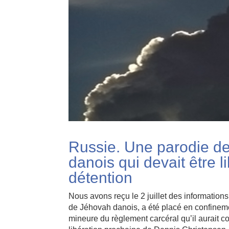
Russie. Une parodie de
danois qui devait être 
détention
Nous avons reçu le 2 juillet des information
de Jéhovah danois, a été placé en confinemen
mineure du règlement carcéral qu’il aurait c