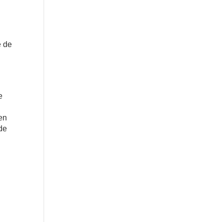
é de
e
 en
 de