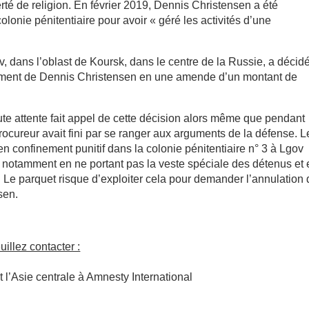
erté de religion. En février 2019, Dennis Christensen a été
onie pénitentiaire pour avoir « géré les activités d’une
gov, dans l’oblast de Koursk, dans le centre de la Russie, a décid
ement de Dennis Christensen en une amende d’un montant de
oute attente fait appel de cette décision alors même que pendant
rocureur avait fini par se ranger aux arguments de la défense. L
 confinement punitif dans la colonie pénitentiaire n° 3 à Lgov
al, notamment en ne portant pas la veste spéciale des détenus et
 Le parquet risque d’exploiter cela pour demander l’annulation
sen.
illez contacter :
 l’Asie centrale à Amnesty International