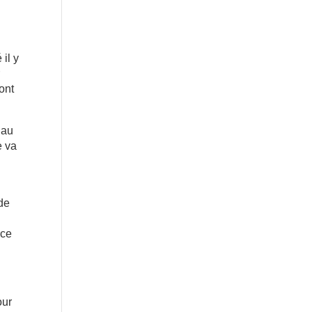
 il y
r
ont
 au
e va
 de
rce
our