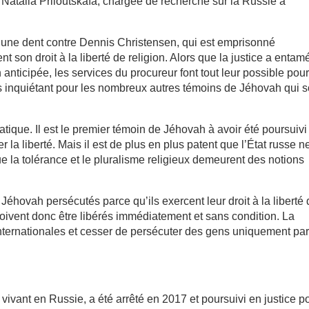
 Natalia Priloutskaïa, chargée de recherche sur la Russie à
e une dent contre Dennis Christensen, qui est emprisonné
son droit à la liberté de religion. Alors que la justice a entamé
 anticipée, les services du procureur font tout leur possible pou
très inquiétant pour les nombreux autres témoins de Jéhovah qui s
ique. Il est le premier témoin de Jéhovah à avoir été poursuivi
 la liberté. Mais il est de plus en plus patent que l’État russe n
ue la tolérance et le pluralisme religieux demeurent des notions
Jéhovah persécutés parce qu’ils exercent leur droit à la liberté
 doivent donc être libérés immédiatement et sans condition. La
internationales et cesser de persécuter des gens uniquement pa
vivant en Russie, a été arrêté en 2017 et poursuivi en justice p