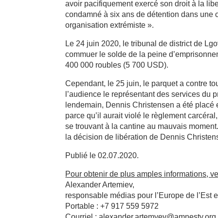
avoir pacifiquement exercé son droit à la lib
condamné à six ans de détention dans une col
organisation extrémiste ».
Le 24 juin 2020, le tribunal de district de L
commuer le solde de la peine d’emprisonn
400 000 roubles (5 700 USD).
Cependant, le 25 juin, le parquet a contre t
l’audience le représentant des services du p
lendemain, Dennis Christensen a été placé en
parce qu’il aurait violé le règlement carcér
se trouvant à la cantine au mauvais moment.
la décision de libération de Dennis Christen
Publié le 02.07.2020.
Pour obtenir de plus amples informations, veu
Alexander Artemiev,
responsable médias pour l’Europe de l’Est et
Portable : +7 917 559 5972
Courriel : alexander.artemyev@amnesty.org