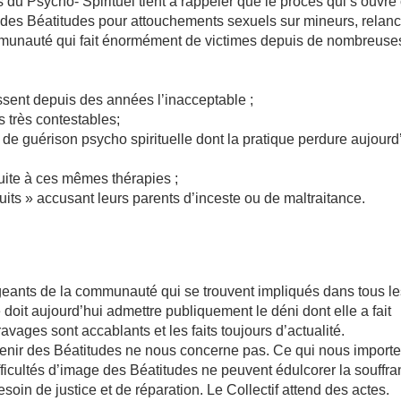
du Psycho- Spirituel tient à rappeler que le procès qui s’ouvre
es Béatitudes pour attouchements sexuels sur mineurs, relan
munauté qui fait énormément de victimes depuis de nombreuse
nt depuis des années l’inacceptable ;
 très contestables;
s de guérison psycho spirituelle dont la pratique perdure aujourd
suite à ces mêmes thérapies ;
uits » accusant leurs parents d’inceste ou de maltraitance.
irigeants de la communauté qui se trouvent impliqués dans tous l
oit aujourd’hui admettre publiquement le déni dont elle a fait
ages sont accablants et les faits toujours d’actualité.
avenir des Béatitudes ne nous concerne pas. Ce qui nous importe
difficultés d’image des Béatitudes ne peuvent édulcorer la souffr
besoin de justice et de réparation. Le Collectif attend des actes.