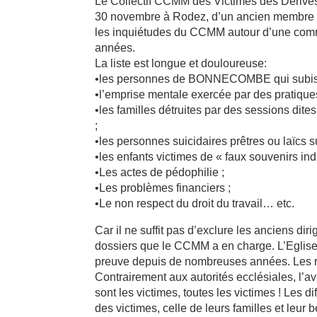
Le Collectif CCMM des Victimes des Dérives 
30 novembre à Rodez, d’un ancien membre d
les inquiétudes du CCMM autour d’une com
années.
La liste est longue et douloureuse:
•les personnes de BONNECOMBE qui subisse
•l’emprise mentale exercée par des pratiques
•les familles détruites par des sessions dite
;
•les personnes suicidaires prêtres ou laïcs 
•les enfants victimes de « faux souvenirs ind
•Les actes de pédophilie ;
•Les problèmes financiers ;
•Le non respect du droit du travail… etc.
Car il ne suffit pas d’exclure les anciens d
dossiers que le CCMM a en charge. L’Eglise d
preuve depuis de nombreuses années. Les rav
Contrairement aux autorités ecclésiales, l’
sont les victimes, toutes les victimes ! Les 
des victimes, celle de leurs familles et leur 