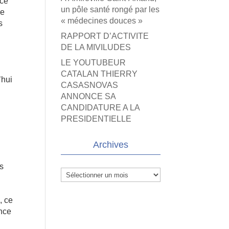
 ce
un pôle santé rongé par les
ce
« médecines douces »
s
RAPPORT D’ACTIVITE
DE LA MIVILUDES
LE YOUTUBEUR
CATALAN THIERRY
’hui
CASASNOVAS
ANNONCE SA
CANDIDATURE A LA
PRESIDENTIELLE
Archives
es
Archives
, ce
ance