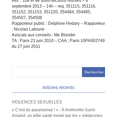
Réf. : 10e et 9e sous-sections réunies – 6
septembre 2013 – 14h – req. 351115, 351116,
351152, 351153, 351220, 354484, 354485,
354507, 354508
Rapporteur public : Delphine Hedary – Rapporteur
: Nicolas Labrune
Avocats aux conseils : Me Blondel
TA : Paris 21 juin 2010 – CAA : Paris 10PA003749
du 27 juin 2011
Articles récents
VIOLENCES SEXUELLES
« C’est du paranormal ! » : À Amfreville-Saint-
Amand, un pôle santé rongé par les « médecines