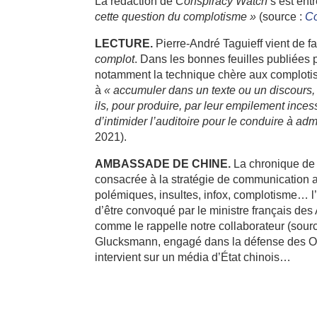
La rédaction de
Conspiracy Watch
s’est ent
cette question du complotisme »
(source :
Co
LECTURE.
Pierre-André Taguieff vient de fa
complot
. Dans les bonnes feuilles publiées 
notamment la technique chère aux complotis
à
«
accumuler dans un texte ou un discours,
ils, pour produire, par leur empilement inces
d’intimider l’auditoire pour le conduire à ad
2021).
AMBASSADE DE CHINE.
La chronique de
consacrée à la stratégie de communication a
polémiques, insultes, infox, complotisme… l
d’être convoqué par le ministre français des 
comme le rappelle notre collaborateur (sour
Glucksmann, engagé dans la défense des Ou
intervient sur un média d’État chinois…