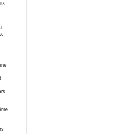
eux
u
s.
 une
3
ars
rême
es