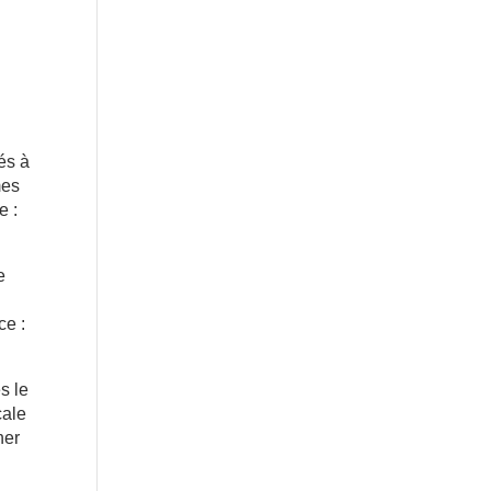
és à
mes
e :
e
ce :
s le
cale
ner