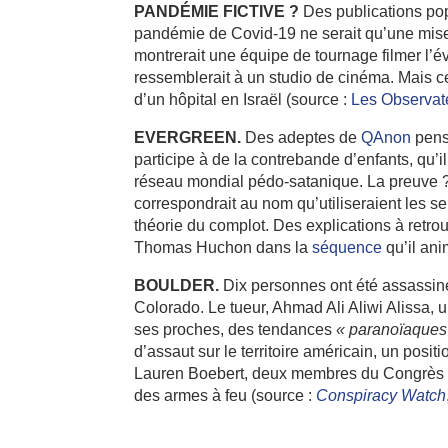
PANDÉMIE FICTIVE ?
Des publications pop
pandémie de Covid-19 ne serait qu’une mis
montrerait une équipe de tournage filmer l’é
ressemblerait à un studio de cinéma. Mais c
d’un hôpital en Israël (source :
Les Observat
EVERGREEN.
Des adeptes de
QAnon
pens
participe à de la contrebande d’enfants, qu’il
réseau mondial pédo-satanique. La preuve ?
correspondrait au nom qu’utiliseraient les se
théorie du complot. Des explications à retr
Thomas Huchon dans la
séquence
qu’il ani
BOULDER.
Dix personnes ont été assassin
Colorado. Le tueur, Ahmad Ali Aliwi Alissa, 
ses proches, des tendances
« paranoïaque
d’assaut sur le territoire américain, un pos
Lauren Boebert, deux membres du Congrès sen
des armes à feu (source :
Conspiracy Watch