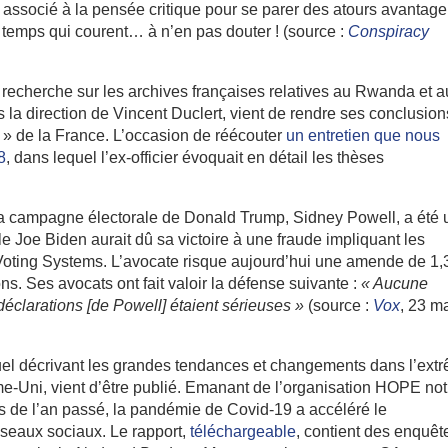
 associé à la pensée critique pour se parer des atours avantag
 temps qui courent… à n’en pas douter ! (source :
Conspiracy
echerche sur les archives françaises relatives au Rwanda et a
la direction de Vincent Duclert, vient de rendre ses conclusion
e » de la France. L’occasion de réécouter
un entretien que nous
8
, dans lequel l’ex-officier évoquait en détail les thèses
la campagne électorale de Donald Trump, Sidney Powell, a été
le Joe Biden aurait dû sa victoire à une fraude impliquant les
Voting Systems. L’avocate risque aujourd’hui une amende de 1,
ons. Ses avocats ont fait valoir la défense suivante :
« Aucune
déclarations
[
de Powell
]
étaient sérieuses »
(source :
Vox
, 23 m
uel décrivant les grandes tendances et changements dans l’ext
me-Uni, vient d’être publié. Emanant de l’organisation HOPE not
s de l’an passé, la pandémie de Covid-19 a accéléré le
éseaux sociaux. Le rapport,
téléchargeable
, contient des enquêt