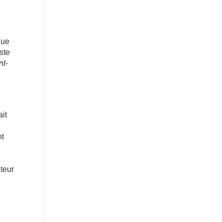
que
ste
nt-
ait
nt
uteur