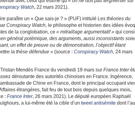
retenue avec celui qui estime qu’
« o
n ne doit pas tergiverser sur
nspiracy Watch
, 22 mars 2021).
ire paraître un « Que sais-je ? » (PUF) intitulé
Les théories du
par
Conspiracy Watch
, le philosophe et historien des idées évo
tes de la conglobation, ce
« mitraillage argumentatif »
qui consi
 en général polémique, des arguments, aussi inconsistants soie
sant, un effet de preuve ou de démonstration, l’objectif étant
mettre la thèse défendue »
(source :
Conspiracy Watch
, 24 mars
 Tristan Mendès France du vendredi 19 mars sur
France Inter
ét
ssez déroutante des autorités chinoises en France. Ingérence,
’ambassade de Chine en France, dont le principal occupant vie
Affaires étrangères, fait feu de tout bois depuis quelques mois,
ce :
France Inter
, 26 mars 2021). Le député européen Raphaël
ïghours, a lui-même été la cible d’un
tweet antisémite
dont l’a