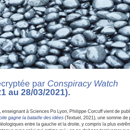
écryptée par
Conspiracy Watch
1 au 28/03/2021).
e, enseignant à Sciences Po Lyon, Philippe Corcuff vient de publ
ite gagne la bataille des idées
(Textuel, 2021), une somme de 
ologiques entre la gauche et la droite, y compris la plus extrê