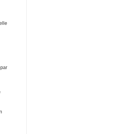
elle
i
 par
e
on