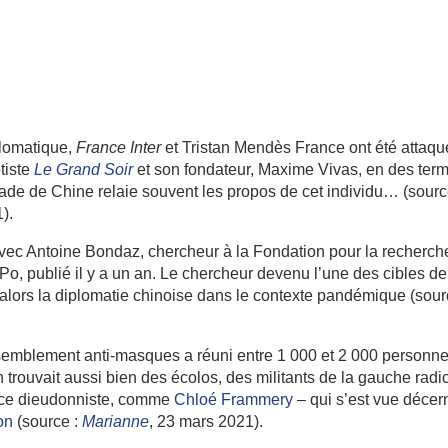
plomatique,
France Inter
et Tristan Mendès France ont été attaqu
otiste
Le Grand Soir
et son fondateur, Maxime Vivas, en des ter
assade de Chine relaie souvent les propos de cet individu… (sourc
).
 avec Antoine Bondaz, chercheur à la Fondation pour la recherch
o, publié il y a un an. Le chercheur devenu l’une des cibles de
lors la diplomatie chinoise dans le contexte pandémique (sour
emblement anti-masques a réuni entre 1 000 et 2 000 personne
 trouvait aussi bien des écolos, des militants de la gauche radi
nce dieudonniste, comme
Chloé Frammery
– qui s’est vue décer
on
(source :
Marianne
, 23 mars 2021).