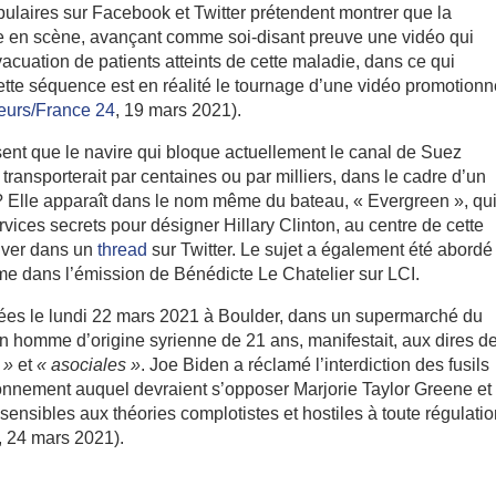
ulaires sur Facebook et Twitter prétendent montrer que la
e en scène, avançant comme soi-disant preuve une vidéo qui
vacuation de patients atteints de cette maladie, dans ce qui
ette séquence est en réalité le tournage d’une vidéo promotionn
eurs/France 24
, 19 mars 2021).
ent que le navire qui bloque actuellement le canal de Suez
 transporterait par centaines ou par milliers, dans le cadre d’un
 Elle apparaît dans le nom même du bateau, « Evergreen », qu
rvices secrets pour désigner Hillary Clinton, au centre de cette
ouver dans un
thread
sur Twitter. Le sujet a également été abordé
me dans l’émission de Bénédicte Le Chatelier sur LCI.
ées le lundi 22 mars 2021 à Boulder, dans un supermarché du
un homme d’origine syrienne de 21 ans, manifestait, aux dires d
s »
et
« asociales »
. Joe Biden a réclamé l’interdiction des fusils
itionnement auquel devraient s’opposer Marjorie Taylor Greene et
sibles aux théories complotistes et hostiles à toute régulati
, 24 mars 2021).