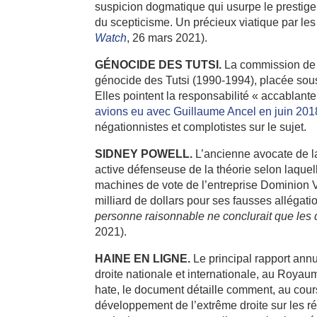
suspicion dogmatique qui usurpe le prestige
du scepticisme. Un précieux viatique par les
Watch
, 26 mars 2021).
GÉNOCIDE DES TUTSI.
La commission de r
génocide des Tutsi (1990-1994), placée sous 
Elles pointent la responsabilité « accablant
avions eu avec Guillaume Ancel en juin 201
négationnistes et complotistes sur le sujet.
SIDNEY POWELL.
L’ancienne avocate de 
active défenseuse de la théorie selon laquel
machines de vote de l’entreprise Dominion 
milliard de dollars pour ses fausses allégati
personne raisonnable ne conclurait que les 
2021).
HAINE EN LIGNE.
Le principal rapport ann
droite nationale et internationale, au Royau
hate, le document détaille comment, au cour
développement de l’extrême droite sur les r