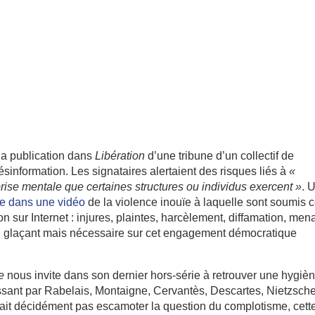
la publication dans
Libération
d’une tribune d’un collectif de
désinformation. Les signataires alertaient des risques liés à
«
ise mentale que certaines structures ou individus exercent »
. 
e dans une vidéo
de la violence inouïe à laquelle sont soumis 
on sur Internet : injures, plaintes, harcèlement, diffamation, me
el glaçant mais nécessaire sur cet engagement démocratique
e
nous invite dans son dernier hors-série à retrouver une hygiè
ssant par Rabelais, Montaigne, Cervantès, Descartes, Nietzsche
it décidément pas escamoter la question du complotisme, cett